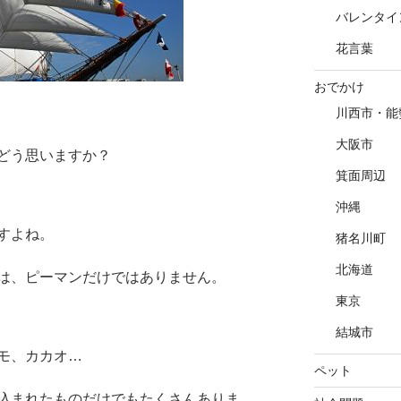
バレンタイ
花言葉
おでかけ
川西市・能
大阪市
どう思いますか？
箕面周辺
沖縄
すよね。
猪名川町
北海道
は、ピーマンだけではありません。
東京
結城市
モ、カカオ…
ペット
込まれたものだけでもたくさんありま