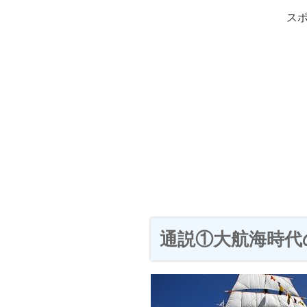
ス
通説①大航海時代