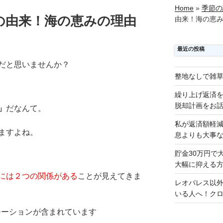
Home
»
季節の
の由来！海の恵みの理由
由来！海の恵
最近の投稿
だと思いませんか？
整地なしで雑
繰り上げ返済
脱却計画をお
」
だなんて。
私が返済額軽
ますよね。
息よりも大事
貯金30万円で
大幅に抑える
には２つの関係がある
ことが見えてきま
レオパレス以
いる人へ！ク
モーションが含まれています