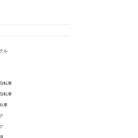
クル
自転車
自転車
転車
ク
ク
識