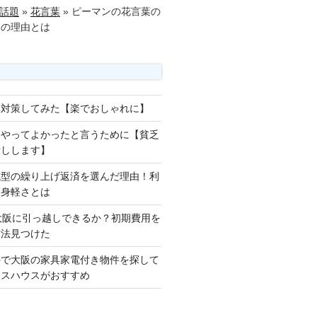
話題
»
花言葉
»
ピーマンの花言葉の
みの理由とは
草対策してみた【楽でおしゃれに】
をやってよかったと言うために【貧乏
話しします】
減型の繰り上げ返済を選んだ理由！利
な身軽さとは
大阪に引っ越しできるか？初期費用を
方法見つけた
外で大阪の家具家電付き物件を探して
ロスハウスがおすすめ