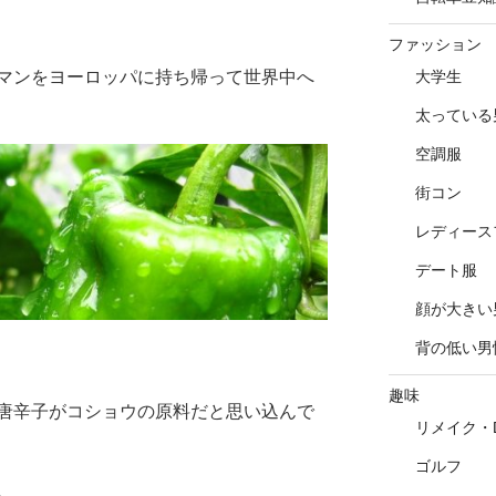
ファッション
マンをヨーロッパに持ち帰って世界中へ
大学生
太っている
空調服
街コン
レディース
デート服
顔が大きい
背の低い男
趣味
唐辛子がコショウの原料だと思い込んで
リメイク・D
ゴルフ
。