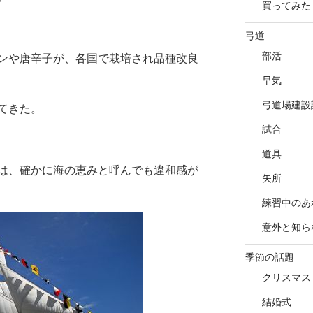
買ってみた
弓道
部活
ンや唐辛子が、各国で栽培され品種改良
早気
弓道場建設
てきた。
試合
道具
は、確かに海の恵みと呼んでも違和感が
矢所
練習中のあ
意外と知ら
季節の話題
クリスマス
結婚式