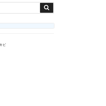
検
索
キビ