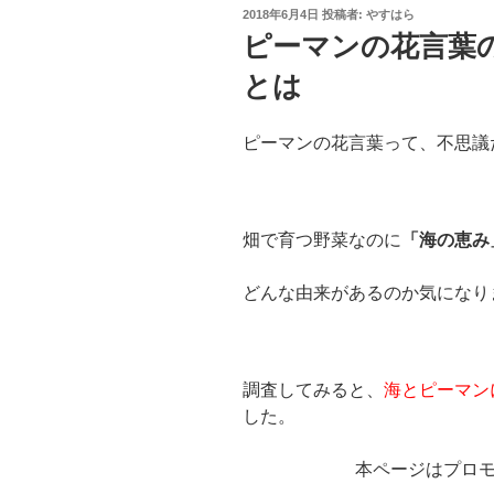
投
2018年6月4日
投稿者:
やすはら
稿
ピーマンの花言葉
日:
とは
ピーマンの花言葉って、不思議
畑で育つ野菜なのに
「海の恵み
どんな由来があるのか気になり
調査してみると、
海とピーマン
した。
本ページはプロ