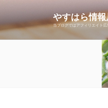
コ
ン
テ
やすはら情報
ン
当ブログではアフィリエイト広
ツ
へ
ス
キ
ッ
プ