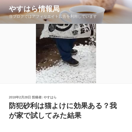
コ
やすはら情報局
ン
当ブログではアフィリエイト広告を利用しています
テ
ン
ツ
へ
ス
キ
ッ
プ
投
2018年2月28日
投稿者:
やすはら
稿
防犯砂利は猫よけに効果ある？我
日:
が家で試してみた結果