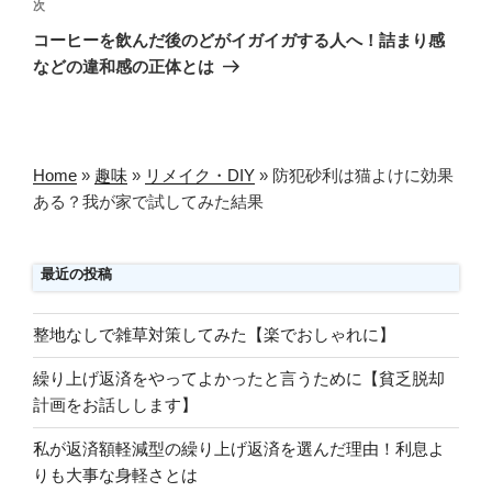
ゲ
次
次
の
ー
コーヒーを飲んだ後のどがイガイガする人へ！詰まり感
投
シ
などの違和感の正体とは
稿
ョ
ン
Home
»
趣味
»
リメイク・DIY
»
防犯砂利は猫よけに効果
ある？我が家で試してみた結果
最近の投稿
整地なしで雑草対策してみた【楽でおしゃれに】
繰り上げ返済をやってよかったと言うために【貧乏脱却
計画をお話しします】
私が返済額軽減型の繰り上げ返済を選んだ理由！利息よ
りも大事な身軽さとは