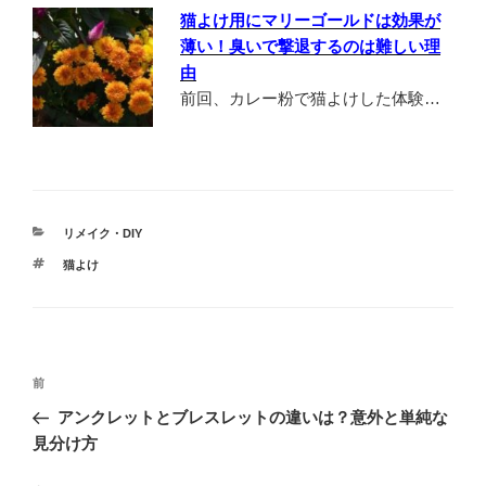
猫よけ用にマリーゴールドは効果が
薄い！臭いで撃退するのは難しい理
由
前回、カレー粉で猫よけした体験…
カ
リメイク・DIY
テ
タ
猫よけ
ゴ
グ
リ
ー
投
前
前
稿
の
アンクレットとブレスレットの違いは？意外と単純な
ナ
投
見分け方
ビ
稿