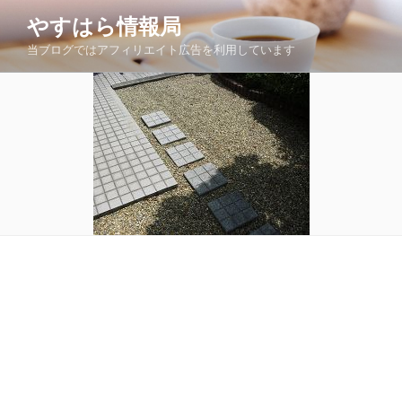
コ
やすはら情報局
ン
当ブログではアフィリエイト広告を利用しています
テ
ン
ツ
へ
ス
キ
ッ
プ