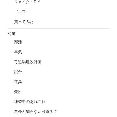
リメイク・DIY
ゴルフ
買ってみた
弓道
部活
早気
弓道場建設計画
試合
道具
矢所
練習中のあれこれ
意外と知らない弓道ネタ