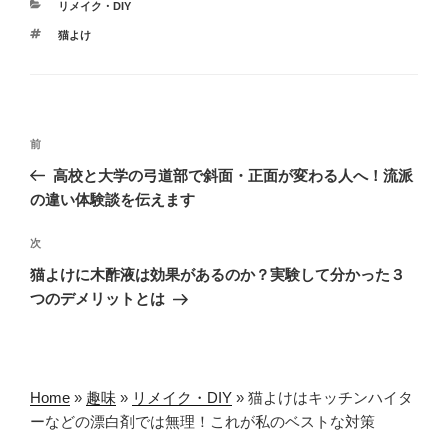
カ
リメイク・DIY
テ
タ
猫よけ
ゴ
グ
リ
ー
投
前
前
稿
の
高校と大学の弓道部で斜面・正面が変わる人へ！流派
ナ
投
の違い体験談を伝えます
ビ
稿
ゲ
次
次
の
ー
猫よけに木酢液は効果があるのか？実験して分かった３
投
シ
つのデメリットとは
稿
ョ
ン
Home
»
趣味
»
リメイク・DIY
»
猫よけはキッチンハイタ
ーなどの漂白剤では無理！これが私のベストな対策