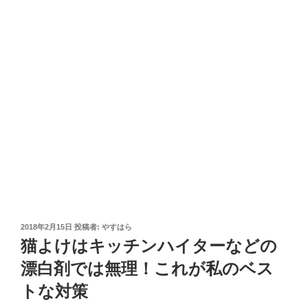
投
2018年2月15日
投稿者:
やすはら
稿
猫よけはキッチンハイターなどの
日:
漂白剤では無理！これが私のベス
トな対策