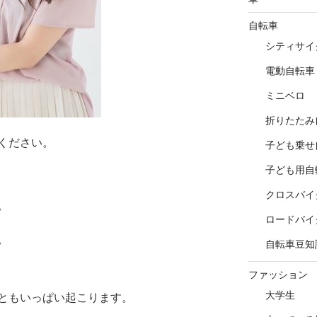
自転車
シティサイ
電動自転車
ミニベロ
折りたたみ
ください。
子ども乗せ
子ども用自
クロスバイ
。
ロードバイ
。
自転車豆知
ファッション
大学生
ともいっぱい起こります。