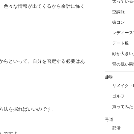
太っている
、色々な情報が出てくるから余計に怖く
空調服
街コン
レディース
デート服
顔が大きい
からといって、自分を否定する必要はあ
背の低い男
趣味
リメイク・D
ゴルフ
買ってみた
方法を探ればいいのです。
弓道
部活
んですよ。