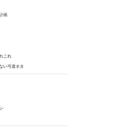
計画
れこれ
ない弓道ネタ
ン