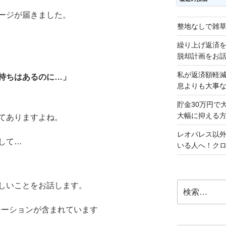
ージが届きました。
整地なしで雑
繰り上げ返済
脱却計画をお
私が返済額軽
持ちはあるのに…」
息よりも大事
貯金30万円で
大幅に抑える
てありますよね。
レオパレス以
して…
いる人へ！ク
検
しいことをお話します。
索:
モーションが含まれています