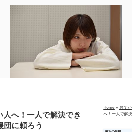
Home
»
おでか
い人へ！一人で解決でき
へ！一人で解
援団に頼ろう
最近の投稿