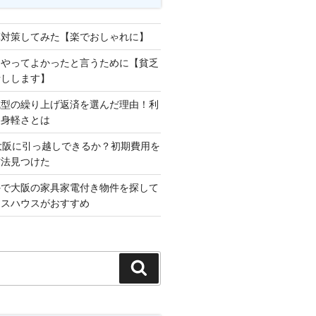
草対策してみた【楽でおしゃれに】
をやってよかったと言うために【貧乏
話しします】
減型の繰り上げ返済を選んだ理由！利
な身軽さとは
大阪に引っ越しできるか？初期費用を
方法見つけた
外で大阪の家具家電付き物件を探して
ロスハウスがおすすめ
検
索