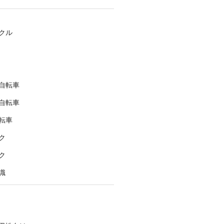
クル
自転車
自転車
転車
ク
ク
識