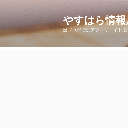
コ
ン
テ
やすはら情報
ン
当ブログではアフィリエイト広
ツ
へ
ス
キ
ッ
プ