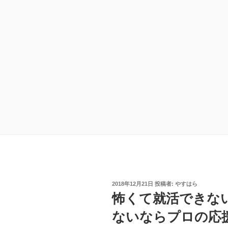
投
2018年12月21日
投稿者:
やすはら
稿
怖くて就活できな
日:
ないならプロの応