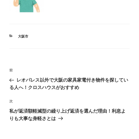
カ
大阪市
テ
ゴ
リ
ー
投
前
前
稿
の
レオパレス以外で大阪の家具家電付き物件を探してい
ナ
投
る人へ！クロスハウスがおすすめ
ビ
稿
ゲ
次
次
の
ー
私が返済額軽減型の繰り上げ返済を選んだ理由！利息よ
投
シ
りも大事な身軽さとは
稿
ョ
ン