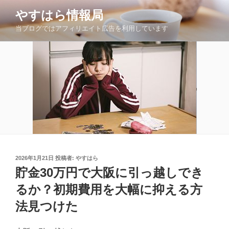
コ
やすはら情報局
ン
当ブログではアフィリエイト広告を利用しています
テ
ン
ツ
へ
ス
キ
ッ
プ
投
2026年1月21日
投稿者:
やすはら
稿
貯金30万円で大阪に引っ越しでき
日:
るか？初期費用を大幅に抑える方
法見つけた