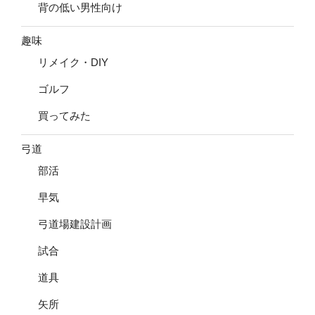
背の低い男性向け
趣味
リメイク・DIY
ゴルフ
買ってみた
弓道
部活
早気
弓道場建設計画
試合
道具
矢所