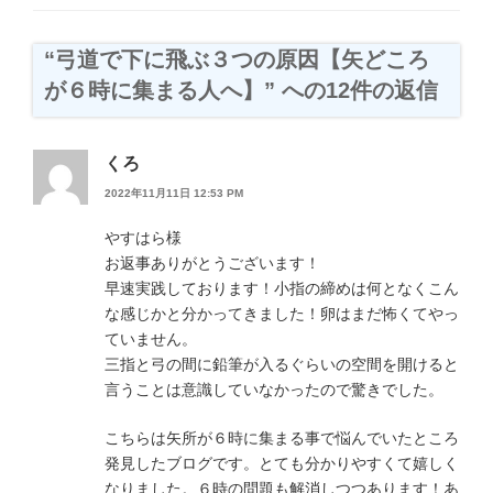
ー
“弓道で下に飛ぶ３つの原因【矢どころ
が６時に集まる人へ】” への12件の返信
くろ
2022年11月11日 12:53 PM
やすはら様
お返事ありがとうございます！
早速実践しております！小指の締めは何となくこん
な感じかと分かってきました！卵はまだ怖くてやっ
ていません。
三指と弓の間に鉛筆が入るぐらいの空間を開けると
言うことは意識していなかったので驚きでした。
こちらは矢所が６時に集まる事で悩んでいたところ
発見したブログです。とても分かりやすくて嬉しく
なりました。６時の問題も解消しつつあります！あ