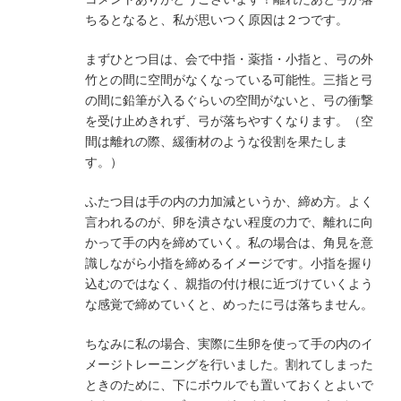
ちるとなると、私が思いつく原因は２つです。
まずひとつ目は、会で中指・薬指・小指と、弓の外
竹との間に空間がなくなっている可能性。三指と弓
の間に鉛筆が入るぐらいの空間がないと、弓の衝撃
を受け止めきれず、弓が落ちやすくなります。（空
間は離れの際、緩衝材のような役割を果たしま
す。）
ふたつ目は手の内の力加減というか、締め方。よく
言われるのが、卵を潰さない程度の力で、離れに向
かって手の内を締めていく。私の場合は、角見を意
識しながら小指を締めるイメージです。小指を握り
込むのではなく、親指の付け根に近づけていくよう
な感覚で締めていくと、めったに弓は落ちません。
ちなみに私の場合、実際に生卵を使って手の内のイ
メージトレーニングを行いました。割れてしまった
ときのために、下にボウルでも置いておくとよいで