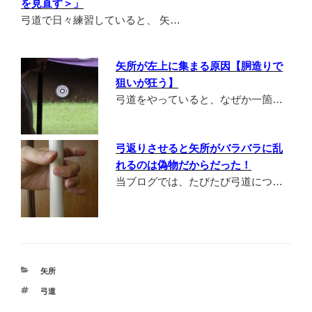
を見直す＞」
弓道で日々練習していると、 矢…
矢所が左上に集まる原因【胴造りで
狙いが狂う】
弓道をやっていると、なぜか一箇…
弓返りさせると矢所がバラバラに乱
れるのは偽物だからだった！
当ブログでは、たびたび弓道につ…
カ
矢所
テ
タ
弓道
ゴ
グ
リ