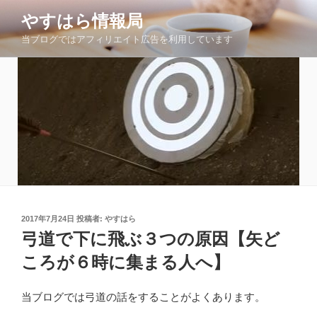
コ
やすはら情報局
ン
当ブログではアフィリエイト広告を利用しています
テ
ン
ツ
へ
ス
キ
ッ
プ
投
2017年7月24日
投稿者:
やすはら
稿
弓道で下に飛ぶ３つの原因【矢ど
日:
ころが６時に集まる人へ】
当ブログでは弓道の話をすることがよくあります。