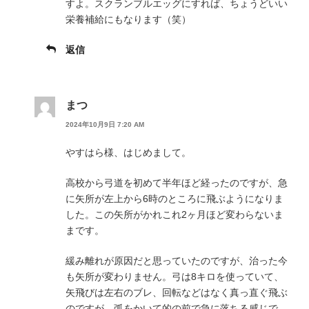
すよ。スクランブルエッグにすれば、ちょうどいい
栄養補給にもなります（笑）
返信
まつ
2024年10月9日 7:20 AM
やすはら様、はじめまして。
高校から弓道を初めて半年ほど経ったのですが、急
に矢所が左上から6時のところに飛ぶようになりま
した。この矢所がかれこれ2ヶ月ほど変わらないま
まです。
緩み離れが原因だと思っていたのですが、治った今
も矢所が変わりません。弓は8キロを使っていて、
矢飛びは左右のブレ、回転などはなく真っ直ぐ飛ぶ
のですが、弧をかいて的の前で急に落ちる感じで