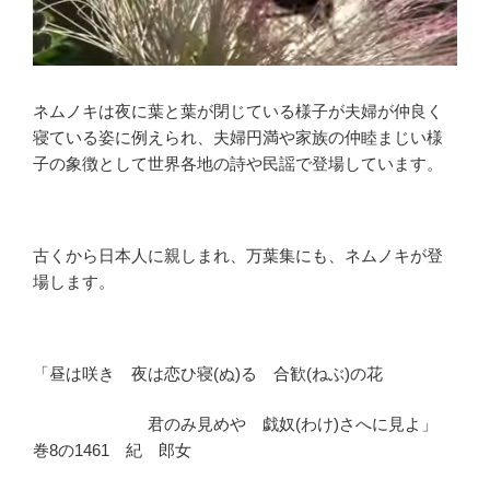
ネムノキは夜に葉と葉が閉じている様子が夫婦が仲良く
寝ている姿に例えられ、夫婦円満や家族の仲睦まじい様
子の象徴として世界各地の詩や民謡で登場しています。
古くから日本人に親しまれ、万葉集にも、ネムノキが登
場します。
「昼は咲き 夜は恋ひ寝(ぬ)る 合歓(ねぶ)の花
君のみ見めや 戯奴(わけ)さへに見よ」
巻8の1461 紀 郎女