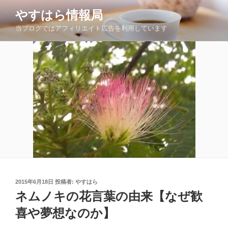
コ
やすはら情報局
ン
当ブログではアフィリエイト広告を利用しています
テ
ン
ツ
へ
ス
キ
ッ
プ
投
2015年6月18日
投稿者:
やすはら
稿
ネムノキの花言葉の由来【なぜ歓
日:
喜や夢想なのか】