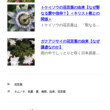
トケイソウの花言葉の由来【なぜ聖
なる愛や信仰？】＜キリスト教との
関係＞
トケイソウの花言葉は、「聖なる…
ガクアジサイの花言葉の由来【なぜ
謙虚なのか】
雨の中でしっとりと咲く日本原産…
カ
花言葉
テ
タ
ネムノキ
、
初夏
、
夏
、
梅雨
、
由来
、
花言葉
ゴ
グ
リ
ー