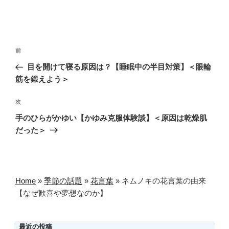
投
前
前
稿
の
目を開けて寝る原因は？【睡眠中の半目対策】＜眼輪
ナ
投
筋を鍛えよう＞
ビ
稿
ゲ
次
次
の
ー
手のひらがかゆい【かゆみ克服体験談】＜原因は乾燥肌
投
シ
だった＞
稿
ョ
ン
Home
»
季節の話題
»
花言葉
»
ネムノキの花言葉の由来
【なぜ歓喜や夢想なのか】
最近の投稿