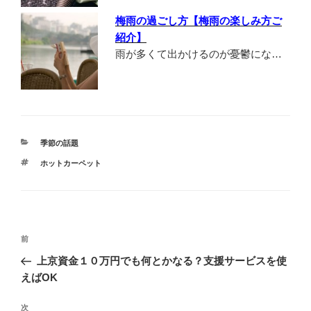
梅雨の過ごし方【梅雨の楽しみ方ご
紹介】
雨が多くて出かけるのが憂鬱にな…
カ
季節の話題
テ
タ
ホットカーペット
ゴ
グ
リ
ー
投
前
前
稿
の
上京資金１０万円でも何とかなる？支援サービスを使
ナ
投
えばOK
ビ
稿
ゲ
次
次