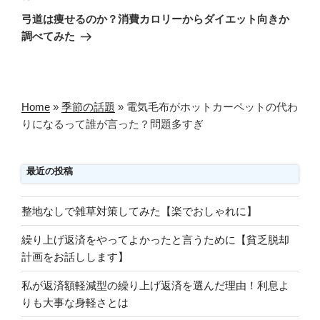
の
ー
弓道は痩せるのか？消費カロリーからダイエット向きか
投
シ
調べてみた
稿
ョ
ン
Home
»
季節の話題
»
電気毛布がホットカーペットの代わ
りになるって誰が言った？問題多すぎ
最近の投稿
整地なしで雑草対策してみた【楽でおしゃれに】
繰り上げ返済をやってよかったと言うために【貧乏脱却
計画をお話しします】
私が返済額軽減型の繰り上げ返済を選んだ理由！利息よ
りも大事な身軽さとは