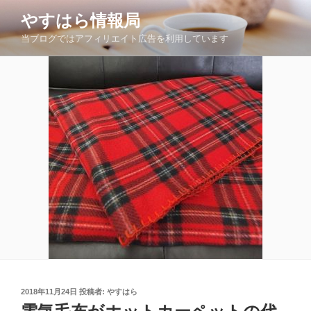
コ
やすはら情報局
ン
当ブログではアフィリエイト広告を利用しています
テ
ン
ツ
へ
ス
キ
ッ
プ
投
2018年11月24日
投稿者:
やすはら
稿