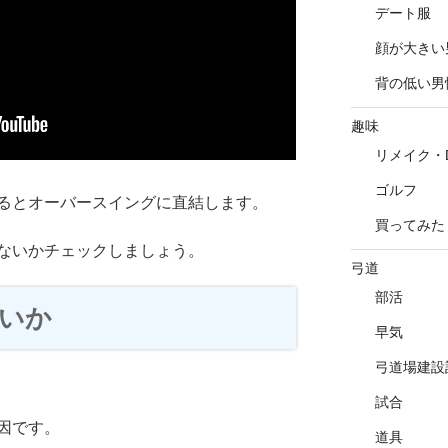
デート服
顔が大きい
背の低い男
趣味
リメイク・D
ゴルフ
るとオーバースイングに直結します。
買ってみた
ないかチェックしましょう。
弓道
部活
いか
早気
弓道場建設
試合
因です。
道具