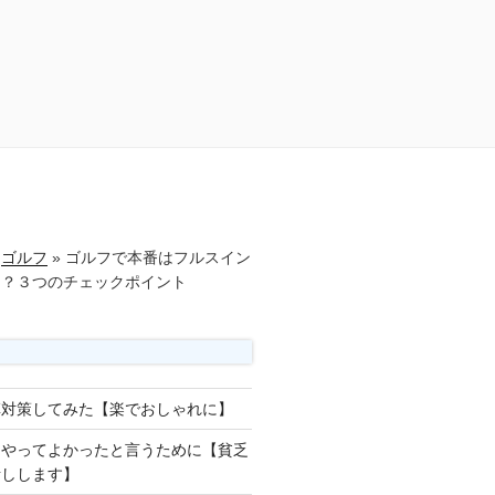
ゴルフ
»
ゴルフで本番はフルスイン
由？３つのチェックポイント
草対策してみた【楽でおしゃれに】
をやってよかったと言うために【貧乏
話しします】