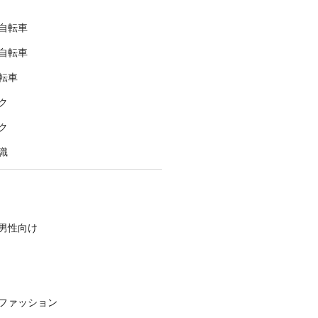
自転車
自転車
転車
ク
ク
識
男性向け
ファッション