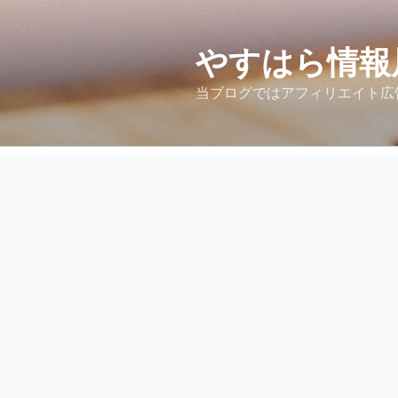
コ
ン
テ
やすはら情報
ン
当ブログではアフィリエイト広
ツ
へ
ス
キ
ッ
プ