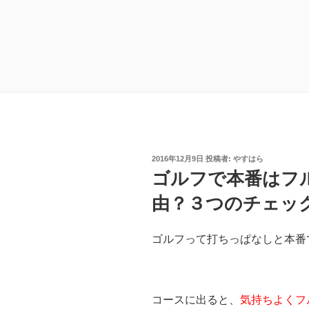
投
2016年12月9日
投稿者:
やすはら
稿
ゴルフで本番はフ
日:
由？３つのチェッ
ゴルフって打ちっぱなしと本番
コースに出ると、
気持ちよくフ