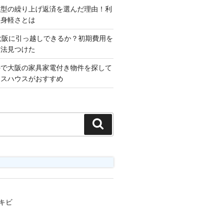
減型の繰り上げ返済を選んだ理由！利
な身軽さとは
大阪に引っ越しできるか？初期費用を
方法見つけた
外で大阪の家具家電付き物件を探して
ロスハウスがおすすめ
検
索
キビ