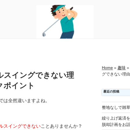
Home
»
趣味
»
ルスイングできない理
グできない理
クポイント
最近の投稿
では全然違いますよね。
整地なしで雑
繰り上げ返済
脱却計画をお
ルスイングできない
ことありませんか？