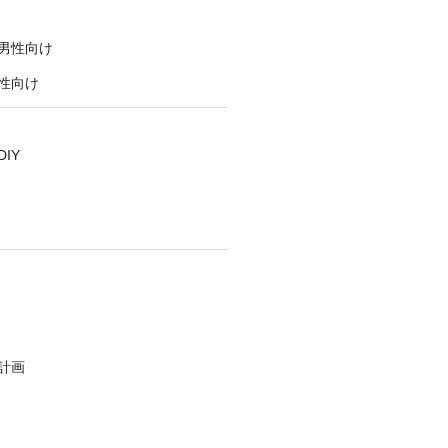
男性向け
性向け
IY
計画