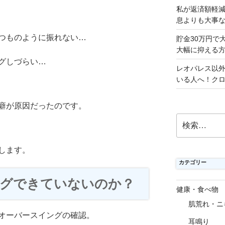
私が返済額軽
息よりも大事
つものように振れない…
貯金30万円で
大幅に抑える
グしづらい…
レオパレス以
いる人へ！ク
癖が原因だったのです。
検
索:
します。
カテゴリー
グできていないのか？
健康・食べ物
肌荒れ・ニ
オーバースイングの確認。
耳鳴り