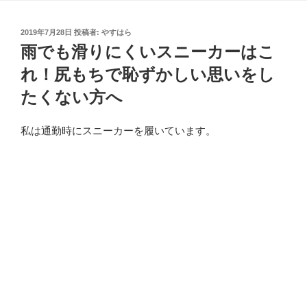
投
2019年7月28日
投稿者:
やすはら
稿
雨でも滑りにくいスニーカーはこ
日:
れ！尻もちで恥ずかしい思いをし
たくない方へ
私は通勤時にスニーカーを履いています。