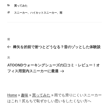
カ
買ってみた
テ
タ
スニーカー
、
ハイカットスニーカー
、
雨
ゴ
グ
リ
ー
投
前
前
稿
の
棒矢を的前で射つとどうなる？昔のゾッとした体験談
ナ
投
ビ
稿
次
次
ゲ
の
ATOONDウォーキングシューズの口コミ・レビュー！オ
投
ー
フィス用室内スニーカーに最適
稿
シ
ョ
ン
Home
»
趣味
»
買ってみた
»
雨でも滑りにくいスニーカー
はこれ！尻もちで恥ずかしい思いをしたくない方へ