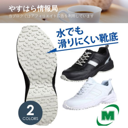
コ
やすはら情報局
ン
当ブログではアフィリエイト広告を利用しています
テ
ン
ツ
へ
ス
キ
ッ
プ