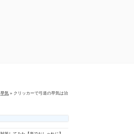
早気
»
クリッカーで弓道の早気は治
草対策してみた【楽でおしゃれに】