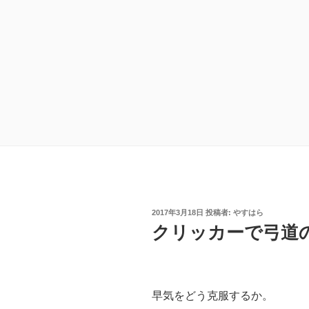
投
2017年3月18日
投稿者:
やすはら
稿
クリッカーで弓道
日:
早気をどう克服するか。