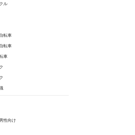
クル
自転車
自転車
転車
ク
ク
識
男性向け