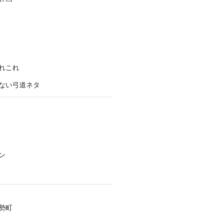
れこれ
ない弓道ネタ
ン
勢町