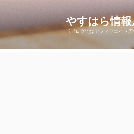
コ
ン
テ
やすはら情報
ン
当ブログではアフィリエイト広
ツ
へ
ス
キ
ッ
プ