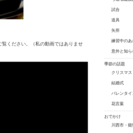
試合
道具
矢所
練習中のあ
のでご覧ください。（私の動画ではありませ
意外と知ら
季節の話題
クリスマス
結婚式
バレンタイ
花言葉
おでかけ
川西市・能