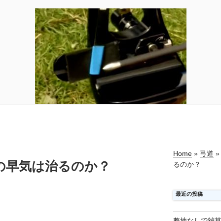
Home
»
弓道
»
の早気は治るのか？
るのか？
最近の投稿
整地なしで雑