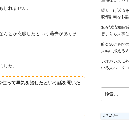
もしれません。
繰り上げ返済
脱却計画をお
私が返済額軽
なんとか克服したという過去がありま
息よりも大事
貯金30万円で
大幅に抑える
レオパレス以
ました。
いる人へ！ク
を使って早気を治したという話を聞いた
検
索:
カテゴリー