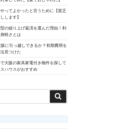
をやってよかったと言うために【貧乏
話しします】
減型の繰り上げ返済を選んだ理由！利
な身軽さとは
大阪に引っ越しできるか？初期費用を
方法見つけた
外で大阪の家具家電付き物件を探して
ロスハウスがおすすめ
検
索