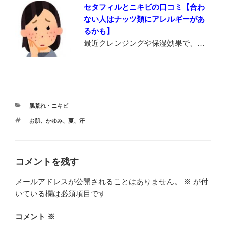
セタフィルとニキビの口コミ【合わ
ない人はナッツ類にアレルギーがあ
るかも】
最近クレンジングや保湿効果で、…
カ
肌荒れ・ニキビ
テ
タ
お肌
、
かゆみ
、
夏
、
汗
ゴ
グ
リ
ー
コメントを残す
メールアドレスが公開されることはありません。
※
が付
いている欄は必須項目です
コメント
※