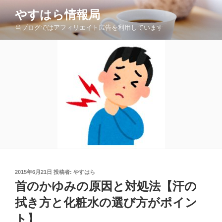
コ
やすはら情報局
ン
当ブログではアフィリエイト広告を利用しています
テ
ン
ツ
へ
ス
キ
ッ
プ
投
2015年6月21日
投稿者:
やすはら
稿
首のかゆみの原因と対処法【汗の
日:
拭き方と化粧水の選び方がポイン
ト】