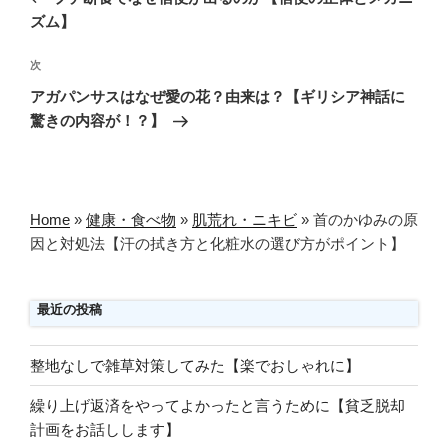
ナ
投
ズム】
ビ
稿
ゲ
次
次
の
ー
アガパンサスはなぜ愛の花？由来は？【ギリシア神話に
投
シ
驚きの内容が！？】
稿
ョ
ン
Home
»
健康・食べ物
»
肌荒れ・ニキビ
»
首のかゆみの原
因と対処法【汗の拭き方と化粧水の選び方がポイント】
最近の投稿
整地なしで雑草対策してみた【楽でおしゃれに】
繰り上げ返済をやってよかったと言うために【貧乏脱却
計画をお話しします】