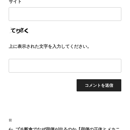
サイト
上に表示された文字を入力してください。
投
前
前
稿
の
プチ断食でなぜ宿便が出るのか【宿便の正体とメカニ