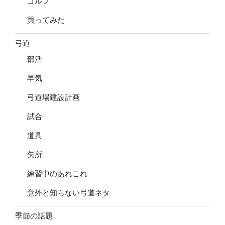
ゴルフ
買ってみた
弓道
部活
早気
弓道場建設計画
試合
道具
矢所
練習中のあれこれ
意外と知らない弓道ネタ
季節の話題