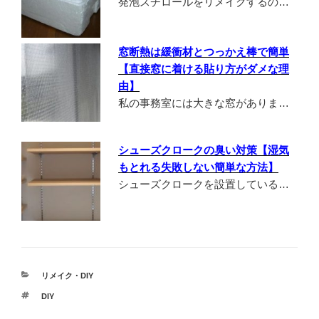
発泡スチロールをリメイクするの…
窓断熱は緩衝材とつっかえ棒で簡単
【直接窓に着ける貼り方がダメな理
由】
私の事務室には大きな窓がありま…
シューズクロークの臭い対策【湿気
もとれる失敗しない簡単な方法】
シューズクロークを設置している…
カ
リメイク・DIY
テ
タ
DIY
ゴ
グ
リ