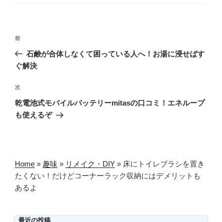
ー
投
前
前
稿
の
石鹸が合体しなくて困っている人へ！お湯に浸せばす
ナ
投
ぐ解決
ビ
稿
ゲ
次
次
の
ー
乾電池式モバイルバッテリーmitasの口コミ！エネループ
投
シ
も使えるぞ
稿
ョ
ン
Home
»
趣味
»
リメイク・DIY
»
床にトイレブラシを置き
たくない！だけどコーナーラック収納にはデメリットも
あるよ
最近の投稿