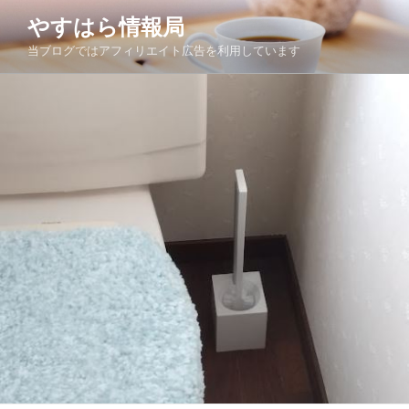
コ
やすはら情報局
ン
当ブログではアフィリエイト広告を利用しています
テ
ン
ツ
へ
ス
キ
ッ
プ