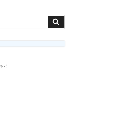
検
索
キビ