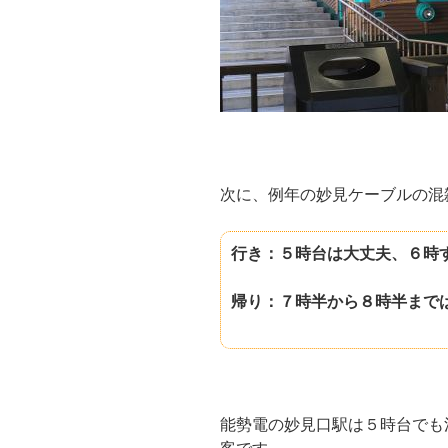
次に、例年の妙見ケーブルの混
行き：５時台は大丈夫、６時
帰り：７時半から８時半まで
能勢電の妙見口駅は５時台でも