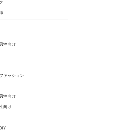
ク
識
男性向け
ファッション
男性向け
性向け
IY