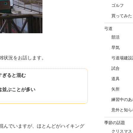
ゴルフ
買ってみた
弓道
部活
早気
雑状況をお話します。
弓道場建設
試合
すぎると混む
道具
矢所
は並ぶことが多い
練習中のあ
意外と知ら
季節の話題
混んでいますが、ほとんどがハイキング
クリスマス