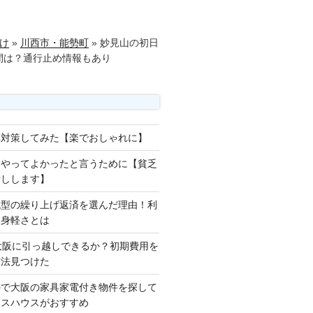
け
»
川西市・能勢町
»
妙見山の初日
時間は？通行止め情報もあり
草対策してみた【楽でおしゃれに】
をやってよかったと言うために【貧乏
話しします】
減型の繰り上げ返済を選んだ理由！利
な身軽さとは
大阪に引っ越しできるか？初期費用を
方法見つけた
外で大阪の家具家電付き物件を探して
ロスハウスがおすすめ