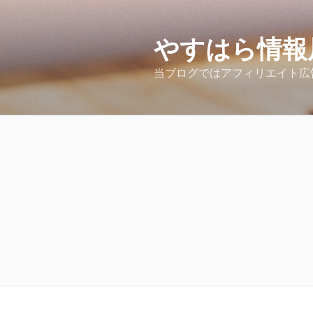
コ
ン
テ
やすはら情報
ン
当ブログではアフィリエイト広
ツ
へ
ス
キ
ッ
プ