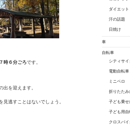
ダイエット
汗の話題
日焼け
車
自転車
シティサイ
７時６分ごろ
です。
電動自転車
ミニベロ
の出を迎えます。
折りたたみ
を見逃すことはないでしょう。
子ども乗せ
子ども用自
クロスバイ