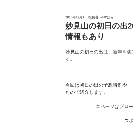
投
2018年12月1日
投稿者:
やすはら
稿
妙見山の初日の出2
日:
情報もあり
妙見山の初日の出は、新年を爽
す。
今回は初日の出の予想時刻や、
たので紹介します。
本ページはプロ
ス