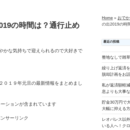
Home
»
おでか
019の時間は？通行止め
の出2019の
最近の投稿
やかな気持ちで迎えられるので大好きで
整地なしで雑
繰り上げ返済
脱却計画をお
２０１９年元旦の最新情報をまとめまし
私が返済額軽
息よりも大事
貯金30万円で
モーションが含まれています
大幅に抑える
ポンサーリンク
レオパレス以
いる人へ！ク