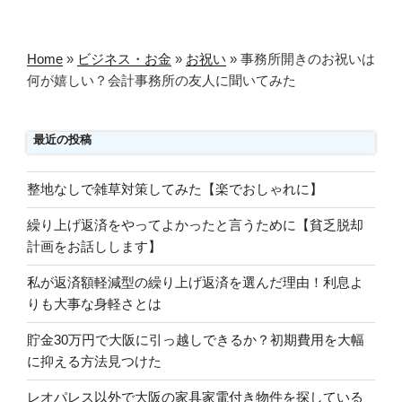
稿
ョ
ン
Home
»
ビジネス・お金
»
お祝い
»
事務所開きのお祝いは
何が嬉しい？会計事務所の友人に聞いてみた
最近の投稿
整地なしで雑草対策してみた【楽でおしゃれに】
繰り上げ返済をやってよかったと言うために【貧乏脱却
計画をお話しします】
私が返済額軽減型の繰り上げ返済を選んだ理由！利息よ
りも大事な身軽さとは
貯金30万円で大阪に引っ越しできるか？初期費用を大幅
に抑える方法見つけた
レオパレス以外で大阪の家具家電付き物件を探している