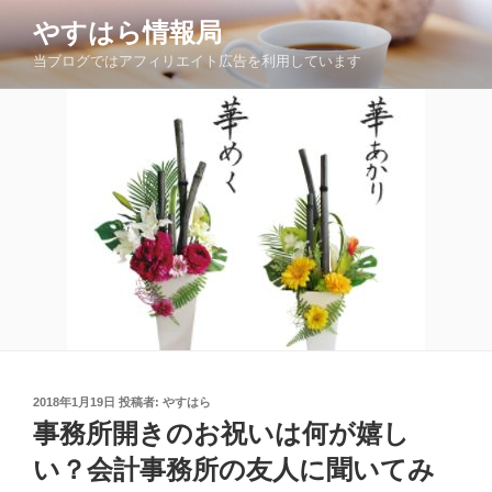
コ
やすはら情報局
ン
当ブログではアフィリエイト広告を利用しています
テ
ン
ツ
へ
ス
キ
ッ
プ
投
2018年1月19日
投稿者:
やすはら
稿
事務所開きのお祝いは何が嬉し
日:
い？会計事務所の友人に聞いてみ