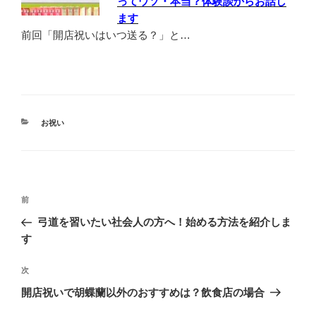
ってウソ・本当？体験談からお話し
ます
前回「開店祝いはいつ送る？」と…
カ
お祝い
テ
ゴ
リ
ー
投
前
前
稿
の
弓道を習いたい社会人の方へ！始める方法を紹介しま
ナ
投
す
ビ
稿
ゲ
次
次
の
ー
開店祝いで胡蝶蘭以外のおすすめは？飲食店の場合
投
シ