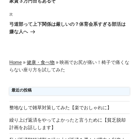
家賃３万円台もあるぞ
ビ
稿
ゲ
次
次
の
ー
弓道部って上下関係は厳しいの？体育会系すぎる部活は
投
シ
嫌な人へ
稿
ョ
ン
Home
»
健康・食べ物
»
映画でお尻が痛い！椅子で痛くな
らない座り方を試してみた
最近の投稿
整地なしで雑草対策してみた【楽でおしゃれに】
繰り上げ返済をやってよかったと言うために【貧乏脱却
計画をお話しします】