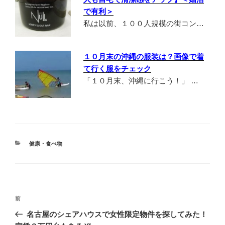
で有利＞
私は以前、１００人規模の街コン…
１０月末の沖縄の服装は？画像で着
て行く服をチェック
「１０月末、沖縄に行こう！」 …
カ
健康・食べ物
テ
ゴ
リ
ー
投
前
前
稿
の
名古屋のシェアハウスで女性限定物件を探してみた！
ナ
投