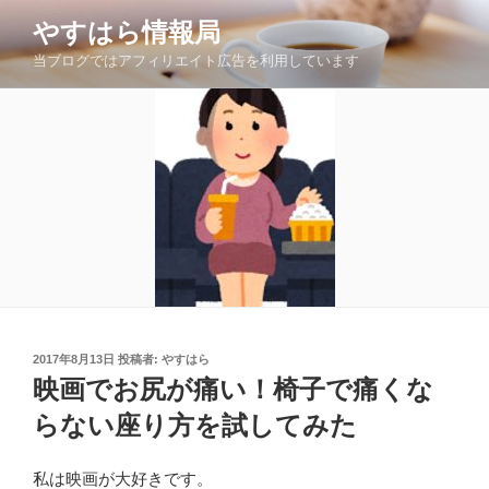
コ
やすはら情報局
ン
当ブログではアフィリエイト広告を利用しています
テ
ン
ツ
へ
ス
キ
ッ
プ
投
2017年8月13日
投稿者:
やすはら
稿
映画でお尻が痛い！椅子で痛くな
日:
らない座り方を試してみた
私は映画が大好きです。