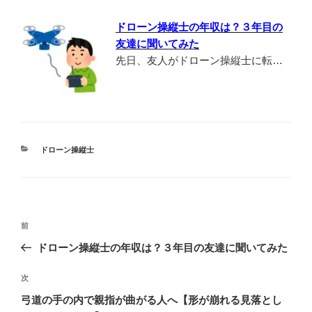
ドローン操縦士の年収は？３年目の
友達に聞いてみた
先日、友人がドローン操縦士に転…
カ
ドローン操縦士
テ
ゴ
リ
ー
投
前
前
稿
の
ドローン操縦士の年収は？３年目の友達に聞いてみた
ナ
投
ビ
稿
次
次
ゲ
の
弓道の手の内で親指が曲がる人へ【形が崩れる見落とし