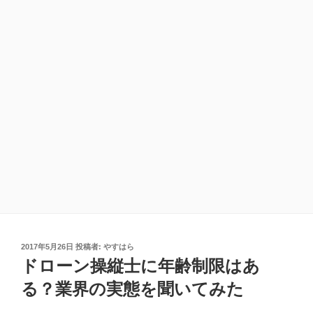
投
2017年5月26日
投稿者:
やすはら
稿
ドローン操縦士に年齢制限はあ
日:
る？業界の実態を聞いてみた