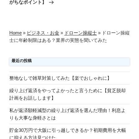
投
ー
がちなポイント】
稿
シ
ョ
ン
Home
»
ビジネス・お金
»
ドローン操縦士
»
ドローン操縦
士に年齢制限はある？業界の実態を聞いてみた
最近の投稿
整地なしで雑草対策してみた【楽でおしゃれに】
繰り上げ返済をやってよかったと言うために【貧乏脱却
計画をお話しします】
私が返済額軽減型の繰り上げ返済を選んだ理由！利息よ
りも大事な身軽さとは
貯金30万円で大阪に引っ越しできるか？初期費用を大幅
に抑える方法見つけた