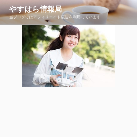
コ
やすはら情報局
ン
当ブログではアフィリエイト広告を利用しています
テ
ン
ツ
へ
ス
キ
ッ
プ