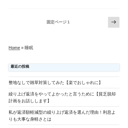
投
次
固定ページ
1
の
稿
ペ
の
ー
ペ
ジ
Home
»
睡眠
ー
ジ
最近の投稿
送
り
整地なしで雑草対策してみた【楽でおしゃれに】
繰り上げ返済をやってよかったと言うために【貧乏脱却
計画をお話しします】
私が返済額軽減型の繰り上げ返済を選んだ理由！利息よ
りも大事な身軽さとは