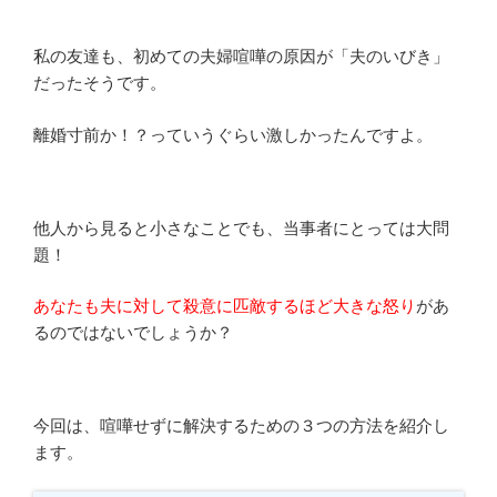
寝
付
き
私の友達も、初めての夫婦喧嘩の原因が「夫のいびき」
が
だったそうです。
よ
く
離婚寸前か！？っていうぐらい激しかったんですよ。
な
っ
た”
他人から見ると小さなことでも、当事者にとっては大問
の
題！
あなたも夫に対して殺意に匹敵するほど大きな怒り
があ
るのではないでしょうか？
今回は、喧嘩せずに解決するための３つの方法を紹介し
ます。