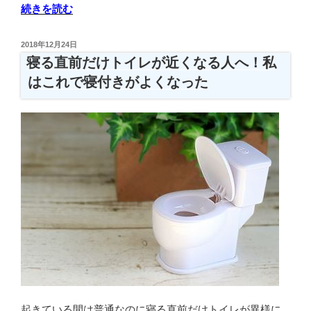
“skygenius
続きを読む
安
眠・
投
2018年12月24日
高
稿
寝る直前だけトイレが近くなる人へ！私
日:
反
はこれで寝付きがよくなった
発
枕
SKG-
RBZX-
1
を
レ
ビ
ュ
ー！
口
コ
ミ
だ
起きている間は普通なのに寝る直前だけトイレが異様に