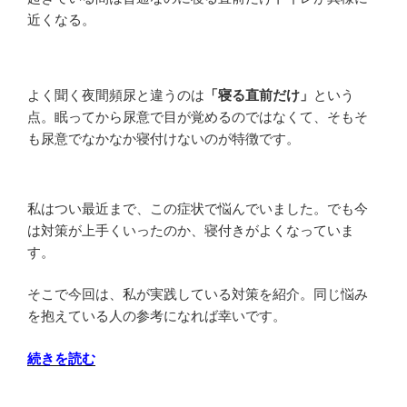
け
近くなる。
で
は
分
よく聞く夜間頻尿と違うのは
「寝る直前だけ」
という
か
点。眠ってから尿意で目が覚めるのではなくて、そもそ
ら
も尿意でなかなか寝付けないのが特徴です。
な
い
こ
私はつい最近まで、この症状で悩んでいました。でも今
と
は対策が上手くいったのか、寝付きがよくなっていま
を
す。
解
説”
そこで今回は、私が実践している対策を紹介。同じ悩み
の
を抱えている人の参考になれば幸いです。
“寝
続きを読む
る
直