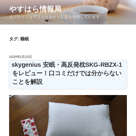
コ
やすはら情報局
ン
当ブログではアフィリエイト広告を利用しています
テ
ン
ツ
タグ:
睡眠
へ
ス
キ
投
2020年5月23日
ッ
稿
skygenius 安眠・高反発枕SKG-RBZX-1
日:
プ
をレビュー！口コミだけでは分からない
ことを解説