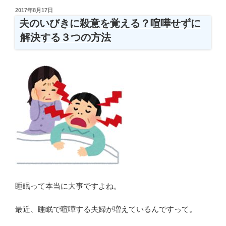
前
投
2017年8月17日
稿
だ
夫のいびきに殺意を覚える？喧嘩せずに
日:
け
解決する３つの方法
ト
イ
レ
が
近
く
な
る
人
へ！
私
は
睡眠って本当に大事ですよね。
こ
れ
最近、睡眠で喧嘩する夫婦が増えているんですって。
で