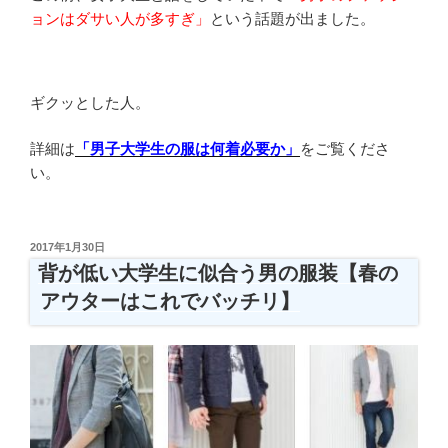
ョンはダサい人が多すぎ」
という話題が出ました。
ギクッとした人。
詳細は
「男子大学生の服は何着必要か」
をご覧くださ
い。
投
2017年1月30日
稿
背が低い大学生に似合う男の服装【春の
日:
アウターはこれでバッチリ】