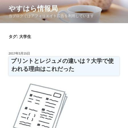
コ
やすはら情報局
ン
当ブログではアフィリエイト広告を利用しています
テ
ン
ツ
タグ:
大学生
へ
ス
キ
投
2017年3月15日
ッ
稿
プリントとレジュメの違いは？大学で使
日:
プ
われる理由はこれだった