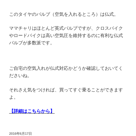
このタイヤのバルブ（空気を入れるところ）は仏式。
ママチャリはほとんど英式バルブですが、クロスバイク
やロードバイクは高い空気圧を維持するのに有利な仏式
バルブが多数派です。
ご自宅の空気入れが仏式対応かどうか確認しておいてく
ださいね。
それさえ気をつければ、買ってすぐ乗ることができます
よ。
【詳細はこちらから】
投
2016年6月17日