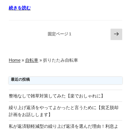
“折
続きを読む
り
た
た
投
次
固定ページ
1
み
の
稿
自
ペ
の
転
ー
ペ
車
ジ
Home
»
自転車
»
折りたたみ自転車
で
ー
軽
ジ
い・
最近の投稿
送
安
り
い
整地なしで雑草対策してみた【楽でおしゃれに】
も
の
繰り上げ返済をやってよかったと言うために【貧乏脱却
は？
計画をお話しします】
口
私が返済額軽減型の繰り上げ返済を選んだ理由！利息よ
コ