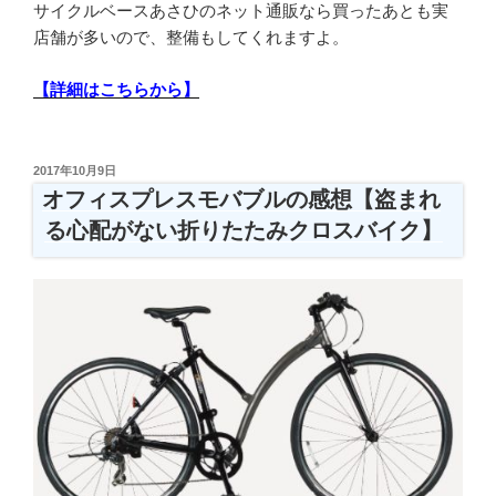
サイクルベースあさひのネット通販なら買ったあとも実
店舗が多いので、整備もしてくれますよ。
【詳細はこちらから】
投
2017年10月9日
稿
オフィスプレスモバブルの感想【盗まれ
日:
る心配がない折りたたみクロスバイク】