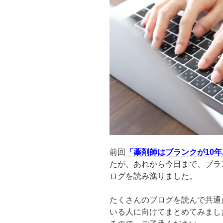
し
た
い！
意
外
な
選
択
肢
も
あ
る
よ”
前回
「薬剤師はブランクが10
の
たが、あれから今日まで、ブラ
ログを読み漁りました。
たくさんのブログを読んで共通
いる人に向けてまとめてみまし