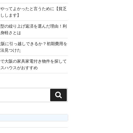
をやってよかったと言うために【貧乏
話しします】
減型の繰り上げ返済を選んだ理由！利
な身軽さとは
大阪に引っ越しできるか？初期費用を
方法見つけた
外で大阪の家具家電付き物件を探して
ロスハウスがおすすめ
検
索