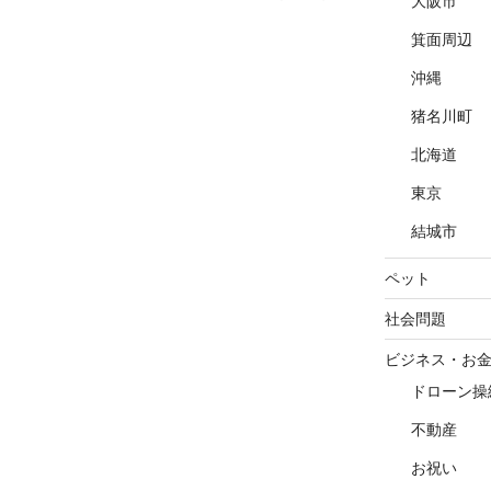
の
定
定
大阪市
ペ
ペ
ペ
箕面周辺
ー
ー
ー
ジ
ジ
ジ
沖縄
猪名川町
北海道
東京
結城市
ペット
社会問題
ビジネス・お
ドローン操
不動産
お祝い