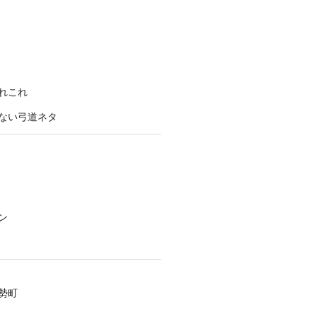
れこれ
ない弓道ネタ
ン
勢町