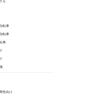
クル
自転車
自転車
転車
ク
ク
識
男性向け