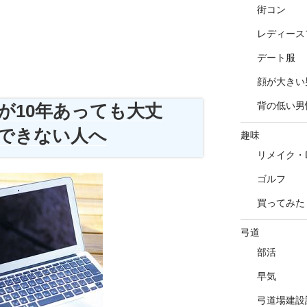
街コン
レディース
デート服
顔が大きい
背の低い男
が10年あっても大丈
できない人へ
趣味
リメイク・D
ゴルフ
買ってみた
弓道
部活
早気
弓道場建設