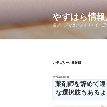
コ
ン
テ
やすはら情報
ン
当ブログではアフィリエイト広
ツ
へ
ス
キ
ッ
プ
カテゴリー:
薬剤師
投
2022年10月9日
稿
薬剤師を辞めて違
日:
な選択肢もあるよ