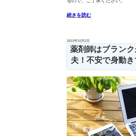
るので、ご了承ください。
“ブ
続きを読む
ラ
ン
ク
投
2022年10月2日
明
稿
薬剤師はブランク
日:
け
夫！不安で身動き
薬
剤
師
さ
ん
達
の
ブ
ロ
グ
を