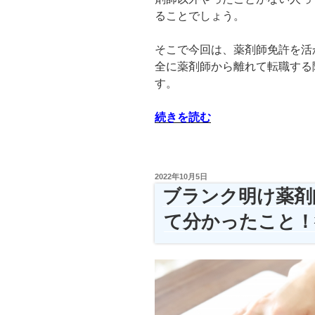
ることでしょう。
そこで今回は、薬剤師免許を活
全に薬剤師から離れて転職する
す。
“薬
続きを読む
剤
師
を
投
2022年10月5日
辞
稿
ブランク明け薬剤
日:
め
て分かったこと！
て
違
う
仕
事
が