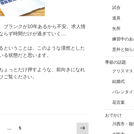
試合
道具
、ブランクが10年あるから不安。求人情
矢所
ならず時間だけが過ぎていく…
練習中のあ
るということは、このような漠然とした
意外と知ら
いる状態だと思います。
季節の話題
ちょっとだけ押すような、前向きになれ
クリスマス
ひご覧ください。
結婚式
バレンタイ
花言葉
おでかけ
川西市・能
次
固
固
…
5