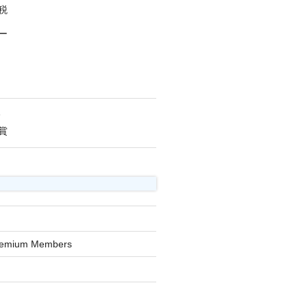
税
ー
人
賞
Premium Members