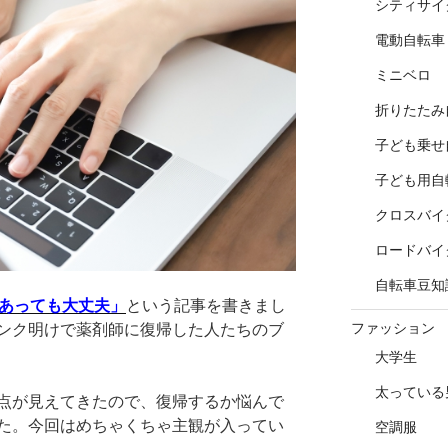
シティサイ
電動自転車
ミニベロ
折りたたみ
子ども乗せ
子ども用自
クロスバイ
ロードバイ
自転車豆知
年あっても大丈夫」
という記事を書きまし
ファッション
ンク明けで薬剤師に復帰した人たちのブ
大学生
太っている
点が見えてきたので、復帰するか悩んで
た。今回はめちゃくちゃ主観が入ってい
空調服