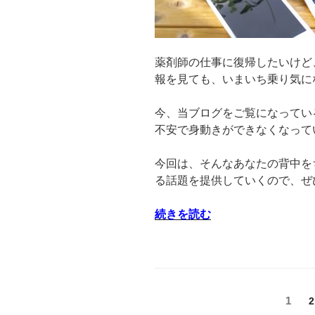
見
て
分
か
薬剤師の仕事に復帰したいけど
っ
報を見ても、いまいち乗り気に
た
こ
今、当ブログをご覧になってい
と！
不安で身動きができなくなって
行
動
今回は、そんなあなたの背中を
す
る話題を提供していくので、ぜ
る
の
“薬
続きを読む
が
剤
怖
師
い
は
人
ブ
へ”
投
ラ
固
1
2
の
ン