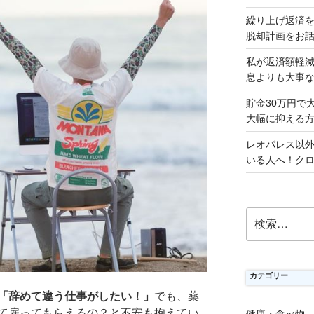
繰り上げ返済
脱却計画をお
私が返済額軽
息よりも大事
貯金30万円で
大幅に抑える
レオパレス以
いる人へ！ク
検
索:
カテゴリー
「辞めて違う仕事がしたい！」
でも、薬
て雇ってもらえるの？と不安も抱えてい
健康・食べ物