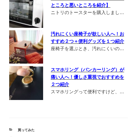
ところと悪いところを紹介】
ニトリのトースターを購入しまし…
汚れにくい座椅子が欲しい人へ！お
すすめ２つ＋便利グッズを１つ紹介
座椅子を選ぶとき、汚れにくいの…
スマホリング（バンカーリング）が
痛い人へ！優しさ重視でおすすめを
２つ紹介
スマホリングって便利ですけど、…
カ
買ってみた
テ