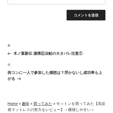
投
前
前
稿
の
木ノ葉新伝 湯煙忍法帖のネタバレ注意①
ナ
投
ビ
稿
次
次
ゲ
の
街コンに一人で参加した感想は？浮かないし成功率も上
投
ー
がる
稿
シ
ョ
ン
Home
»
趣味
»
買ってみた
»
モットンを買ってみた【高反
発マットレスの実力をレビュー】＜横寝しやすい＞