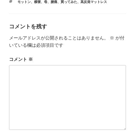
タ
モットン
、
横寝
、
母
、
腰痛
、
買ってみた
、
高反発マットレス
ゴ
グ
リ
ー
コメントを残す
メールアドレスが公開されることはありません。
※
が付
いている欄は必須項目です
コメント
※