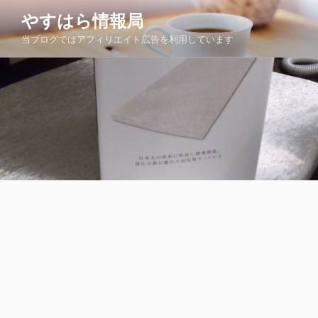
コ
やすはら情報局
ン
当ブログではアフィリエイト広告を利用しています
テ
ン
ツ
へ
ス
キ
ッ
プ