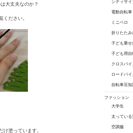
シティサイ
ルは大丈夫なのか？
電動自転車
覧ください。
ミニベロ
折りたたみ
子ども乗せ
子ども用自
クロスバイ
ロードバイ
自転車豆知
ファッション
大学生
太っている
空調服
だけ塗っています。