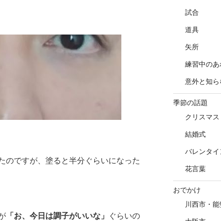
試合
道具
矢所
練習中のあ
意外と知ら
季節の話題
クリスマス
結婚式
バレンタイ
たのですが、塗ると半分ぐらいになった
花言葉
おでかけ
川西市・能
が
「お、今日は調子がいいな」
ぐらいの