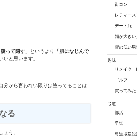
街コン
レディース
デート服
顔が大きい
背の低い男
「覆って隠す」
というより
「肌になじんで
いいと思います。
趣味
リメイク・D
ゴルフ
自分から言わない限りは塗ってることは
買ってみた
弓道
なる
部活
早気
しょう。
弓道場建設