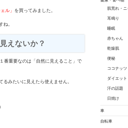
肌荒れ・ニ
ジェル」
を買ってみました。
耳鳴り
すね。
睡眠
赤ちゃん
見えないか？
乾燥肌
便秘
ず１番重要なのは「自然に見えること」で
ココナッツ
ダイエット
てるみたいに見えたら使えません。
汗の話題
日焼け
）
車
自転車