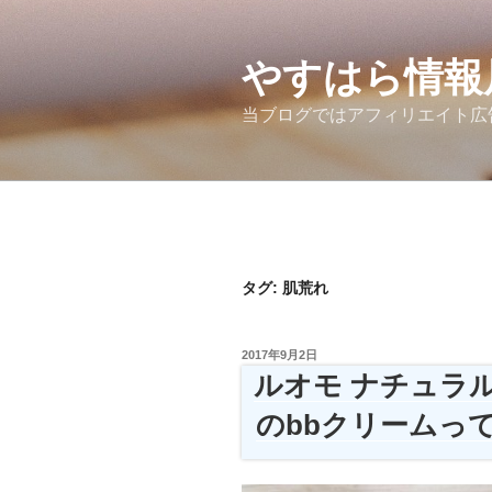
コ
ン
テ
やすはら情報
ン
当ブログではアフィリエイト広
ツ
へ
ス
キ
ッ
プ
タグ:
肌荒れ
投
2017年9月2日
稿
ルオモ ナチュラ
日:
のbbクリームっ