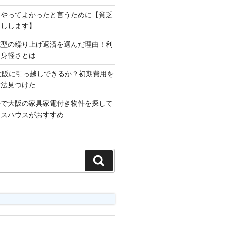
をやってよかったと言うために【貧乏
話しします】
減型の繰り上げ返済を選んだ理由！利
な身軽さとは
大阪に引っ越しできるか？初期費用を
方法見つけた
外で大阪の家具家電付き物件を探して
ロスハウスがおすすめ
検
索