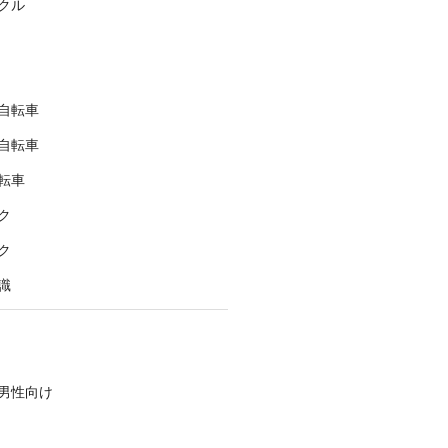
クル
自転車
自転車
転車
ク
ク
識
男性向け