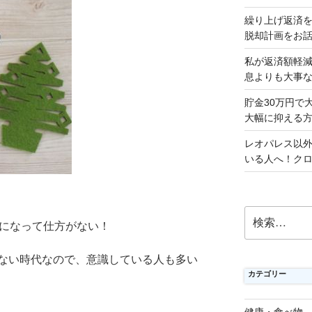
繰り上げ返済
脱却計画をお
私が返済額軽
息よりも大事
貯金30万円で
大幅に抑える
レオパレス以
いる人へ！ク
検
気になって仕方がない！
索:
ない時代なので、意識している人も多い
カテゴリー
健康・食べ物