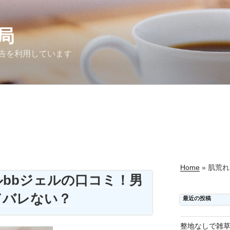
局
告を利用しています
Home
»
肌荒れ
ルbbジェルの口コミ！男
てバレない？
最近の投稿
整地なしで雑