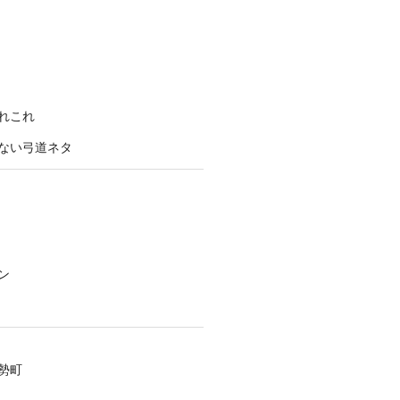
れこれ
ない弓道ネタ
ン
勢町