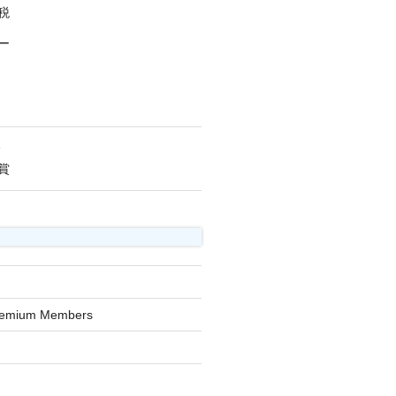
税
ー
人
賞
Premium Members