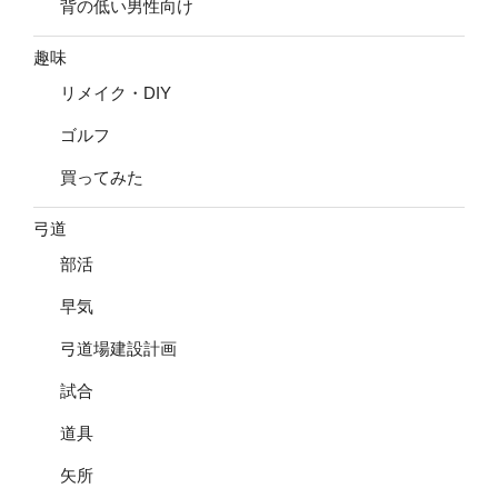
背の低い男性向け
趣味
リメイク・DIY
ゴルフ
買ってみた
弓道
部活
早気
弓道場建設計画
試合
道具
矢所