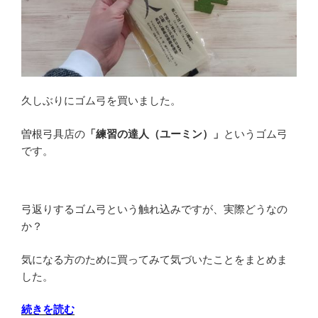
久しぶりにゴム弓を買いました。
曽根弓具店の
「練習の達人（ユーミン）」
というゴム弓
です。
弓返りするゴム弓という触れ込みですが、実際どうなの
か？
気になる方のために買ってみて気づいたことをまとめま
した。
“ゴ
続きを読む