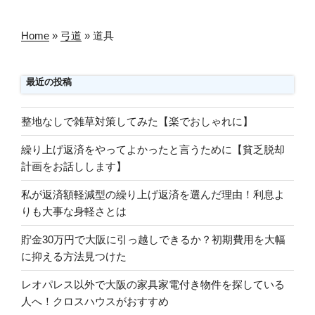
ペ
の
つ
ー
ペ
と
ジ
Home
»
弓道
»
道具
ど
ー
う
ジ
な
最近の投稿
送
る？
り
昔
整地なしで雑草対策してみた【楽でおしゃれに】
の
ゾ
繰り上げ返済をやってよかったと言うために【貧乏脱却
ッ
計画をお話しします】
と
私が返済額軽減型の繰り上げ返済を選んだ理由！利息よ
し
りも大事な身軽さとは
た
体
貯金30万円で大阪に引っ越しできるか？初期費用を大幅
験
に抑える方法見つけた
談”
の
レオパレス以外で大阪の家具家電付き物件を探している
人へ！クロスハウスがおすすめ