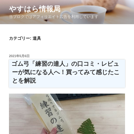
コ
やすはら情報局
ン
当ブログではアフィリエイト広告を利用しています
テ
ン
ツ
カテゴリー:
道具
へ
ス
キ
投
2021年5月6日
ッ
稿
ゴム弓「練習の達人」の口コミ・レビュ
日:
プ
ーが気になる人へ！買ってみて感じたこ
とを解説