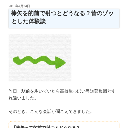
の
投
2019年7月24日
矢
稿
棒矢を的前で射つとどうなる？昔のゾッ
日:
を
とした体験談
中
古
で
買
い
た
い
人
へ！
注
昨日、駅前を歩いていたら高校生っぽい弓道部集団とす
意
れ違いました。
点
と
そのとき、こんな会話が聞こえてきました。
相
場
「棒矢って的前で射つとどうなる？」