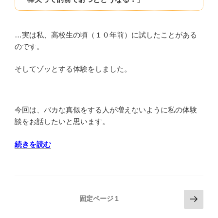
に
つ
い
…実は私、高校生の頃（１０年前）に試したことがある
て
のです。
解
説”
そしてゾッとする体験をしました。
の
今回は、バカな真似をする人が増えないように私の体験
談をお話したいと思います。
“棒
続きを読む
矢
を
的
前
投
次
固定ページ
1
で
の
稿
射