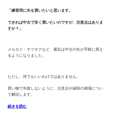
る
「練習用に矢を買いたいと思います。
人
へ！
できれば中古で安く買いたいのですが、注意点はありま
買
すか？」
っ
て
み
て
メルカリ・ヤフオクなど、最近は中古の矢が手軽に買え
感
るようになりました。
じ
た
こ
ただし、何でもいいわけではありません。
と
を
買い物で失敗しないように、注意点や値段の相場につい
解
て解説します。
説”
の
“弓
続きを読む
道