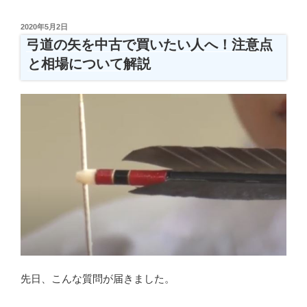
ム
弓
投
2020年5月2日
「練
稿
弓道の矢を中古で買いたい人へ！注意点
日:
習
と相場について解説
の
達
人」
の
口
コ
ミ・
レ
ビ
ュ
ー
が
気
先日、こんな質問が届きました。
に
な