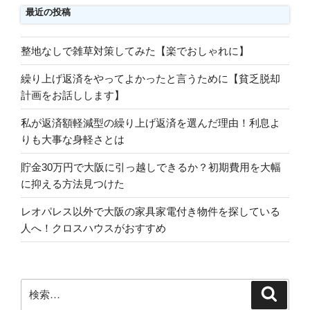
転
最近の投稿
送
車！
り
通
整地なしで雑草対策してみた【楽でおしゃれに】
販
で
繰り上げ返済をやってよかったと言うために【貧乏脱却
買
計画をお話しします】
え
私が返済額軽減型の繰り上げ返済を選んだ理由！利息よ
る
りも大事な身軽さとは
お
す
貯金30万円で大阪に引っ越しできるか？初期費用を大幅
す
に抑える方法見つけた
め
を
レオパレス以外で大阪の家具家電付き物件を探している
１
人へ！クロスハウスがおすすめ
０
台
紹
検
介”
検
索
索:
の