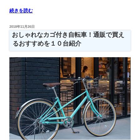
転
車
“マ
続きを読む
選
マ
び
チ
投
2018年11月26日
の
ャ
稿
おしゃれなカゴ付き自転車！通販で買え
ポ
日:
リ
るおすすめを１０台紹介
イ
以
ン
外
ト
で
や
乗
注
り
意
や
点
す
を
い
解
自
説”
転
の
車！
お
す