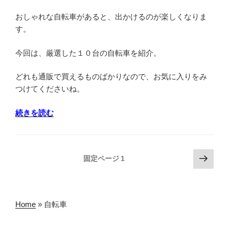
す
おしゃれな自転車があると、出かけるのが楽しくなりま
め
す。
を
３
今回は、厳選した１０台の自転車を紹介。
つ
紹
どれも通販で買えるものばかりなので、お気に入りをみ
介”
つけてくださいね。
の
“お
続きを読む
し
ゃ
れ
投
次
固定ページ
1
な
の
稿
カ
ペ
の
ゴ
ー
ペ
付
ジ
Home
»
自転車
き
ー
自
ジ