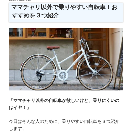
ロ
稿
ママチャリ以外で乗りやすい自転車！お
日:
ナ
すすめを３つ紹介
対
策
で
自
転
車
通
勤
を
始
め
た
「ママチャリ以外の自転車が欲しいけど、乗りにくいの
い
はイヤ！」
人
へ！
今日はそんな人のために、乗りやすい自転車を３つ紹介
自
します。