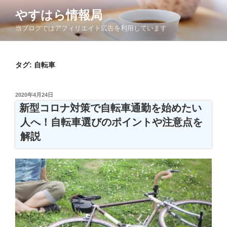
コ
やすはら情報局
ン
当ブログではアフィリエイト広告を利用しています
テ
ン
ツ
タグ:
自転車
へ
ス
キ
投
2020年4月24日
ッ
稿
新型コロナ対策で自転車通勤を始めたい
日:
プ
人へ！自転車選びのポイントや注意点を
解説