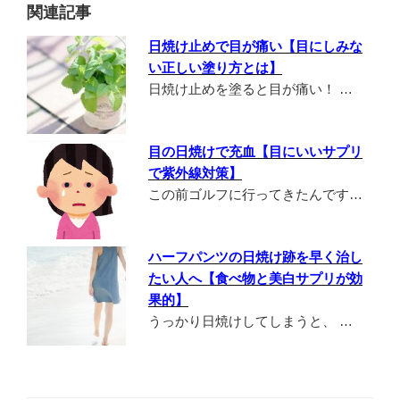
関連記事
日焼け止めで目が痛い【目にしみな
い正しい塗り方とは】
日焼け止めを塗ると目が痛い！ …
目の日焼けで充血【目にいいサプリ
で紫外線対策】
この前ゴルフに行ってきたんです…
ハーフパンツの日焼け跡を早く治し
たい人へ【食べ物と美白サプリが効
果的】
うっかり日焼けしてしまうと、 …