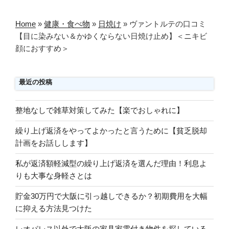
ン
Home
»
健康・食べ物
»
日焼け
»
ヴァントルテの口コミ
【目に染みない＆かゆくならない日焼け止め】＜ニキビ
顔におすすめ＞
最近の投稿
整地なしで雑草対策してみた【楽でおしゃれに】
繰り上げ返済をやってよかったと言うために【貧乏脱却
計画をお話しします】
私が返済額軽減型の繰り上げ返済を選んだ理由！利息よ
りも大事な身軽さとは
貯金30万円で大阪に引っ越しできるか？初期費用を大幅
に抑える方法見つけた
レオパレス以外で大阪の家具家電付き物件を探している