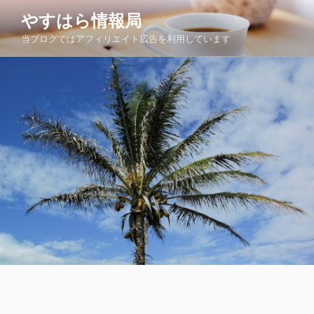
コ
やすはら情報局
ン
当ブログではアフィリエイト広告を利用しています
テ
ン
ツ
へ
ス
キ
ッ
プ