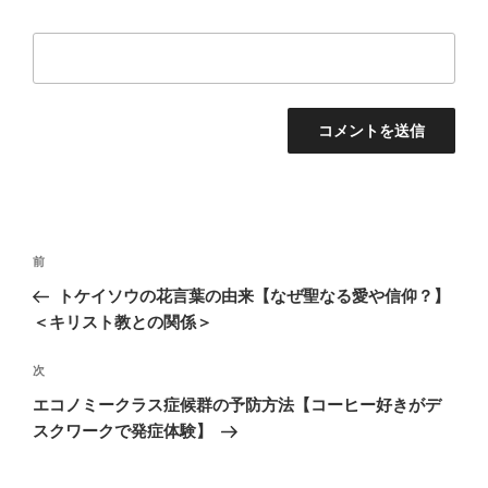
投
前
前
稿
の
トケイソウの花言葉の由来【なぜ聖なる愛や信仰？】
ナ
投
＜キリスト教との関係＞
ビ
稿
ゲ
次
次
の
ー
エコノミークラス症候群の予防方法【コーヒー好きがデ
投
シ
スクワークで発症体験】
稿
ョ