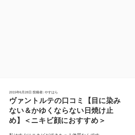
投
2015年6月28日
投稿者:
やすはら
稿
ヴァントルテの口コミ【目に染み
日:
ない＆かゆくならない日焼け止
め】＜ニキビ顔におすすめ＞