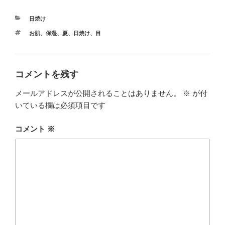
カ
日焼け
テ
タ
お肌
、
保湿
、
夏
、
日焼け
、
目
ゴ
グ
リ
ー
コメントを残す
メールアドレスが公開されることはありません。
※
が付
いている欄は必須項目です
コメント
※