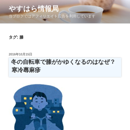
コ
やすはら情報局
ン
当ブログではアフィリエイト広告を利用しています
テ
ン
ツ
タグ:
膝
へ
ス
キ
投
2016年10月15日
ッ
稿
冬の自転車で膝がかゆくなるのはなぜ？
日:
プ
寒冷蕁麻疹