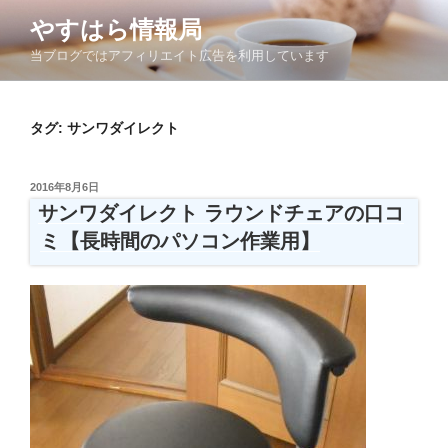
コ
やすはら情報局
ン
当ブログではアフィリエイト広告を利用しています
テ
ン
ツ
タグ:
サンワダイレクト
へ
ス
キ
投
2016年8月6日
ッ
稿
サンワダイレクト ラウンドチェアの口コ
日:
プ
ミ【長時間のパソコン作業用】