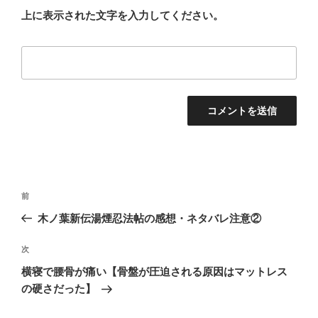
上に表示された文字を入力してください。
投
前
前
稿
の
木ノ葉新伝湯煙忍法帖の感想・ネタバレ注意②
ナ
投
ビ
稿
次
次
ゲ
の
横寝で腰骨が痛い【骨盤が圧迫される原因はマットレス
投
ー
の硬さだった】
稿
シ