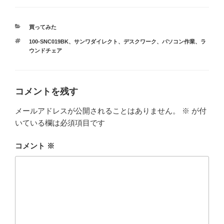
カ
買ってみた
テ
タ
100-SNC019BK
、
サンワダイレクト
、
デスクワーク
、
パソコン作業
、
ラ
ゴ
グ
ウンドチェア
リ
ー
コメントを残す
メールアドレスが公開されることはありません。
※
が付
いている欄は必須項目です
コメント
※