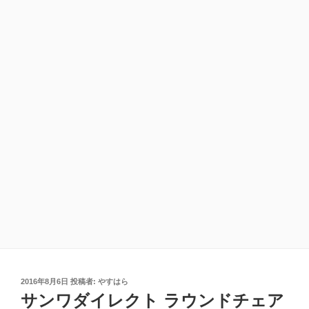
投
2016年8月6日
投稿者:
やすはら
稿
サンワダイレクト ラウンドチェア
日: