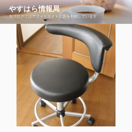
コ
やすはら情報局
ン
当ブログではアフィリエイト広告を利用しています
テ
ン
ツ
へ
ス
キ
ッ
プ