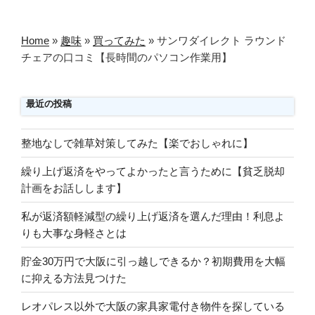
ョ
ン
Home
»
趣味
»
買ってみた
»
サンワダイレクト ラウンド
チェアの口コミ【長時間のパソコン作業用】
最近の投稿
整地なしで雑草対策してみた【楽でおしゃれに】
繰り上げ返済をやってよかったと言うために【貧乏脱却
計画をお話しします】
私が返済額軽減型の繰り上げ返済を選んだ理由！利息よ
りも大事な身軽さとは
貯金30万円で大阪に引っ越しできるか？初期費用を大幅
に抑える方法見つけた
レオパレス以外で大阪の家具家電付き物件を探している