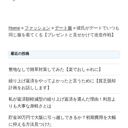
シ
稿
ョ
ン
Home
»
ファッション
»
デート服
»
彼氏がデートでいつも
同じ服を着てくる【プレゼントと見せかけて改造作戦】
最近の投稿
整地なしで雑草対策してみた【楽でおしゃれに】
繰り上げ返済をやってよかったと言うために【貧乏脱却
計画をお話しします】
私が返済額軽減型の繰り上げ返済を選んだ理由！利息よ
りも大事な身軽さとは
貯金30万円で大阪に引っ越しできるか？初期費用を大幅
に抑える方法見つけた