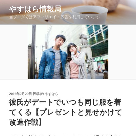
コ
やすはら情報局
ン
当ブログではアフィリエイト広告を利用しています
テ
ン
ツ
へ
ス
キ
ッ
プ
投
2016年2月29日
投稿者:
やすはら
稿
彼氏がデートでいつも同じ服を着
日:
てくる【プレゼントと見せかけて
改造作戦】