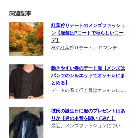
関連記事
紅葉狩りデートのメンズファッショ
ン【服装はPコートで秋らしいコー
デ】
秋の紅葉狩りデート。 ロマンチ…
動きやすい春のデート服【メンズは
パンツのシルエットでオシャレにま
とめる】
デートの着て行く服はオシャレに…
彼氏の誕生日に服のプレゼントはあ
りか【男の本音を聞いてみた】
最近、メンズファッションについ…