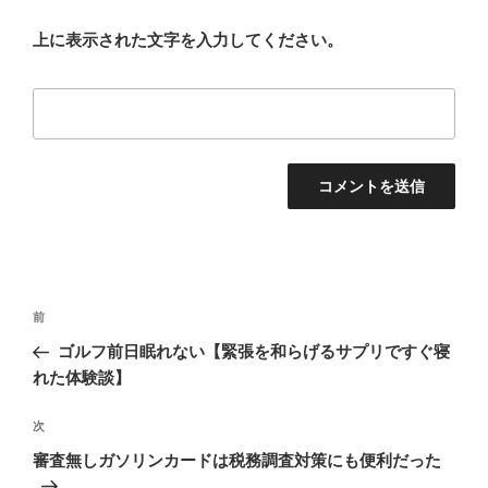
上に表示された文字を入力してください。
投
前
前
稿
の
ゴルフ前日眠れない【緊張を和らげるサプリですぐ寝
ナ
投
れた体験談】
ビ
稿
ゲ
次
次
の
ー
審査無しガソリンカードは税務調査対策にも便利だった
投