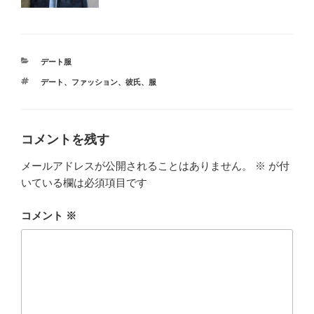
カ
デート服
テ
タ
デート
、
ファッション
、
彼氏
、
服
ゴ
グ
リ
ー
コメントを残す
メールアドレスが公開されることはありません。
※
が付
いている欄は必須項目です
コメント
※