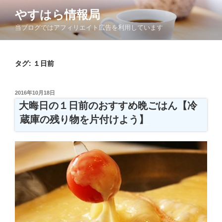
コ
やすはら情報局
ン
当ブログではアフィリエイト広告を利用しています
テ
ン
ツ
タグ:
１日前
へ
ス
キ
投
2016年10月18日
ッ
稿
大晦日の１日前のおすすめ晩ごはん【冷
日:
プ
蔵庫の残り物を片付けよう】