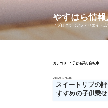
コ
ン
テ
やすはら情報
ン
当ブログではアフィリエイト広
ツ
へ
ス
キ
ッ
プ
カテゴリー:
子ども乗せ自転車
投
2015年10月23日
稿
スイートリブの評
日:
すすめの子供乗せ