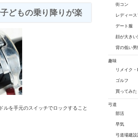
街コン
子どもの乗り降りが楽
レディース
デート服
顔が大きい
背の低い男
趣味
リメイク・D
ゴルフ
買ってみた
弓道
ドルを手元のスイッチでロックすること
部活
早気
弓道場建設