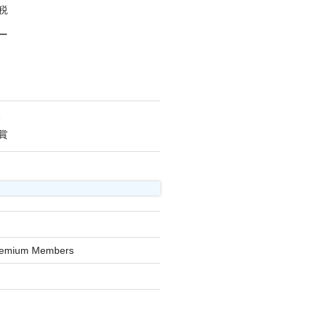
税
ー
人
賞
Premium Members