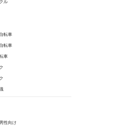
クル
自転車
自転車
転車
ク
ク
識
男性向け