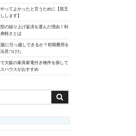
をやってよかったと言うために【貧乏
話しします】
減型の繰り上げ返済を選んだ理由！利
な身軽さとは
大阪に引っ越しできるか？初期費用を
方法見つけた
外で大阪の家具家電付き物件を探して
ロスハウスがおすすめ
検
索