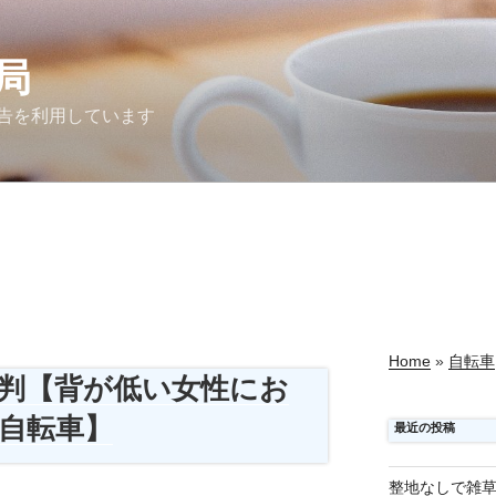
局
告を利用しています
Home
»
自転車
判【背が低い女性にお
自転車】
最近の投稿
整地なしで雑