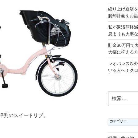
繰り上げ返済
脱却計画をお
私が返済額軽
息よりも大事
貯金30万円で
大幅に抑える
レオパレス以
いる人へ！ク
検
索:
評判のスイートリブ。
カテゴリー
健康・食べ物