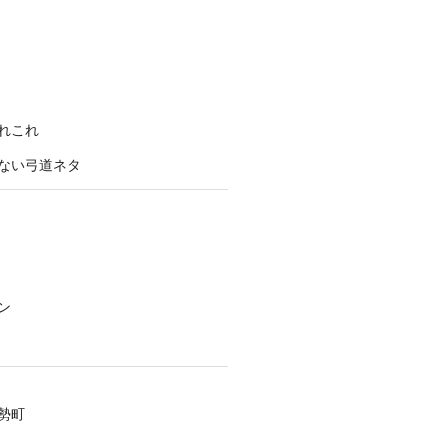
れこれ
ない弓道ネタ
ン
勢町