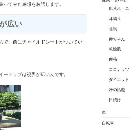
乗ってみた感想をお話します。
肌荒れ・ニ
耳鳴り
が広い
睡眠
赤ちゃん
ので、前にチャイルドシートがついてい
乾燥肌
便秘
ココナッツ
イートリブは視界が広いんです。
ダイエット
汗の話題
日焼け
車
自転車