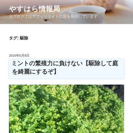
コ
やすはら情報局
ン
当ブログではアフィリエイト広告を利用しています
テ
ン
ツ
タグ:
駆除
へ
ス
キ
投
2016年5月8日
ッ
稿
ミントの繁殖力に負けない【駆除して庭
日:
プ
を綺麗にするぞ】