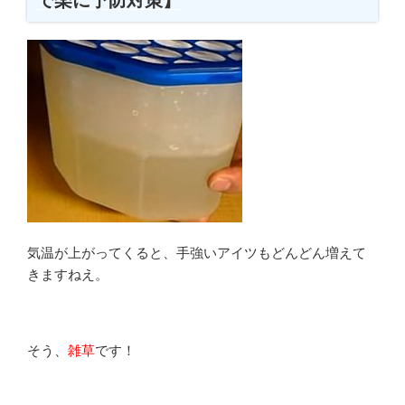
力
に
負
け
な
い
【駆
除
し
て
庭
を
気温が上がってくると、手強いアイツもどんどん増えて
綺
きますねえ。
麗
に
す
そう、
雑草
です！
る
ぞ】”
の