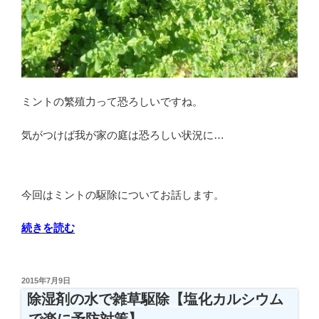
ミントの繁殖力って恐ろしいですね。
気がつけば我が家の庭は恐ろしい状況に…
今回はミントの駆除についてお話します。
“ミ
続きを読む
ン
ト
の
投
2015年7月9日
稿
繁
除湿剤の水で雑草駆除【塩化カルシウム
日:
殖
で楽に予防対策】