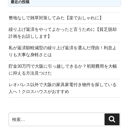
最近の投稿
奮
闘
整地なしで雑草対策してみた【楽でおしゃれに】
記
【熱
繰り上げ返済をやってよかったと言うために【貧乏脱却
湯
計画をお話しします】
と
除
私が返済額軽減型の繰り上げ返済を選んだ理由！利息よ
草
りも大事な身軽さとは
剤
貯金30万円で大阪に引っ越しできるか？初期費用を大幅
を
に抑える方法見つけた
試
し
レオパレス以外で大阪の家具家電付き物件を探している
て
人へ！クロスハウスがおすすめ
み
た】”
の
検
検
索
索: