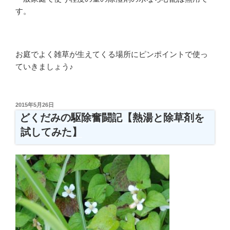
す。
お庭でよく雑草が生えてくる場所にピンポイントで使っ
ていきましょう♪
投
2015年5月26日
稿
どくだみの駆除奮闘記【熱湯と除草剤を
日:
試してみた】