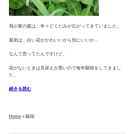
我が家の庭は、年々どくだみが広がってきていました。
最初は、白い花がかわいいから別にいいか…
なんて思ってたんですけど、
花がないときは見栄えが悪いので毎年駆除をしてきまし
た。
“ど
続きを読む
く
だ
み
Home
»
駆除
の
駆
除