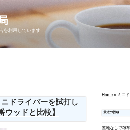
局
告を利用しています
Home
»
ミニド
ミニドライバーを試打し
３番ウッドと比較】
最近の投稿
整地なしで雑