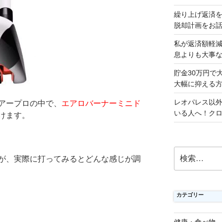
繰り上げ返済
脱却計画をお
私が返済額軽
息よりも大事
貯金30万円で
大幅に抑える
レオパレス以
アープロの中で、
エアロバーナーミニド
いる人へ！ク
けます。
検
が、実際に打ってみるとどんな感じが調
索:
カテゴリー
健康・食べ物