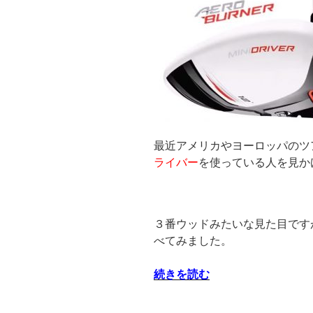
最近アメリカやヨーロッパのツ
ライバー
を使っている人を見か
３番ウッドみたいな見た目です
べてみました。
“エ
続きを読む
ア
ロ