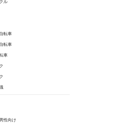
クル
自転車
自転車
転車
ク
ク
識
男性向け