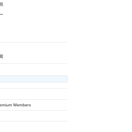
税
ー
人
賞
Premium Members