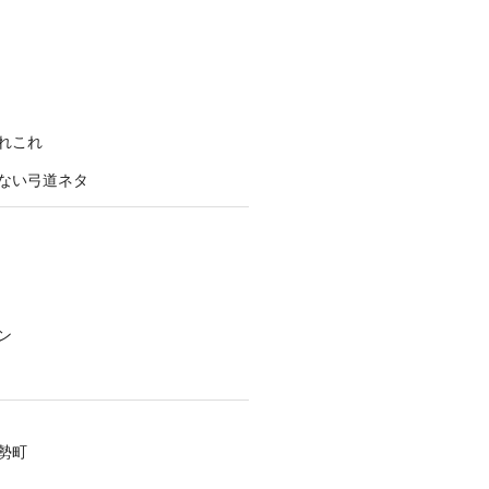
れこれ
ない弓道ネタ
ン
勢町