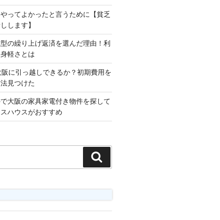
をやってよかったと言うために【貧乏
話しします】
減型の繰り上げ返済を選んだ理由！利
な身軽さとは
大阪に引っ越しできるか？初期費用を
方法見つけた
外で大阪の家具家電付き物件を探して
ロスハウスがおすすめ
検
索