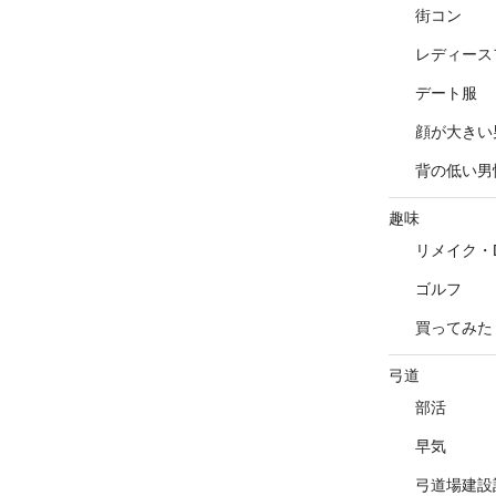
街コン
レディース
デート服
顔が大きい
背の低い男
趣味
リメイク・D
ゴルフ
買ってみた
弓道
部活
早気
弓道場建設