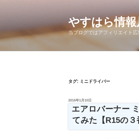
コ
ン
テ
やすはら情報
ン
当ブログではアフィリエイト広
ツ
へ
ス
キ
ッ
プ
タグ:
ミニドライバー
投
2016年1月10日
稿
エアロバーナー 
日:
てみた【R15の