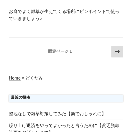
お庭でよく雑草が生えてくる場所にピンポイントで使っ
ていきましょう♪
投
次
固定ページ
1
の
稿
ペ
の
ー
ペ
ジ
Home
»
どくだみ
ー
ジ
最近の投稿
送
り
整地なしで雑草対策してみた【楽でおしゃれに】
繰り上げ返済をやってよかったと言うために【貧乏脱却