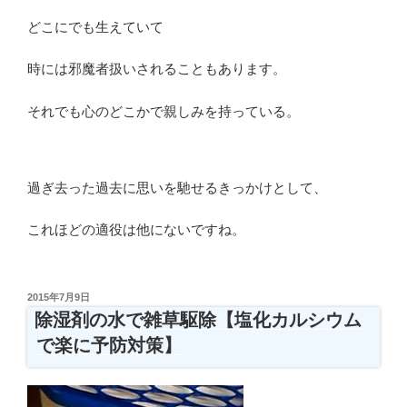
どこにでも生えていて
時には邪魔者扱いされることもあります。
それでも心のどこかで親しみを持っている。
過ぎ去った過去に思いを馳せるきっかけとして、
これほどの適役は他にないですね。
投
2015年7月9日
稿
除湿剤の水で雑草駆除【塩化カルシウム
日:
で楽に予防対策】