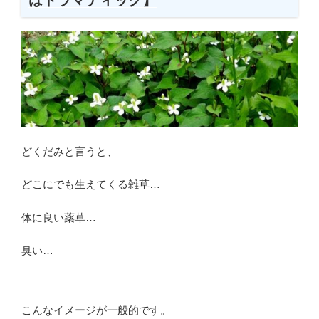
力
に
負
け
な
い
【駆
除
し
どくだみと言うと、
て
庭
どこにでも生えてくる雑草…
を
綺
体に良い薬草…
麗
に
臭い…
す
る
ぞ】”
こんなイメージが一般的です。
の