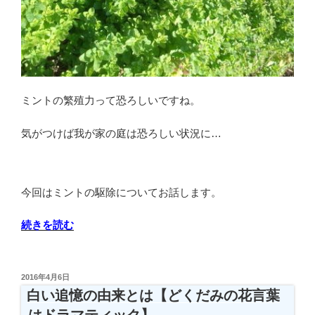
ミントの繁殖力って恐ろしいですね。
気がつけば我が家の庭は恐ろしい状況に…
今回はミントの駆除についてお話します。
“ミ
続きを読む
ン
ト
の
投
2016年4月6日
稿
繁
白い追憶の由来とは【どくだみの花言葉
日:
殖
はドラマティック】