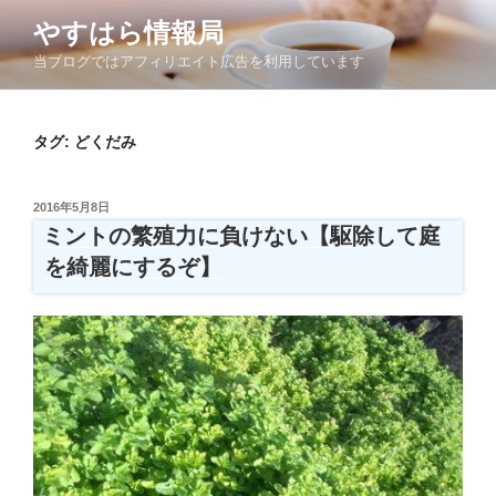
コ
やすはら情報局
ン
当ブログではアフィリエイト広告を利用しています
テ
ン
ツ
タグ:
どくだみ
へ
ス
キ
投
2016年5月8日
ッ
稿
ミントの繁殖力に負けない【駆除して庭
日:
プ
を綺麗にするぞ】